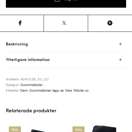
Beskrivning
Ytterligare information
Artikelnr:
A140538_50_117
Kategori:
Gummistövlar
Etiketter:
Dam
,
Gummistövlar
,
laga
,
se
,
Skor
,
Stövlar
,
sv
Relaterade produkter
REA!
REA!