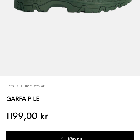
Hem
/
Gummistövlar
GARPA PILE
1199,00
kr
Köp nu