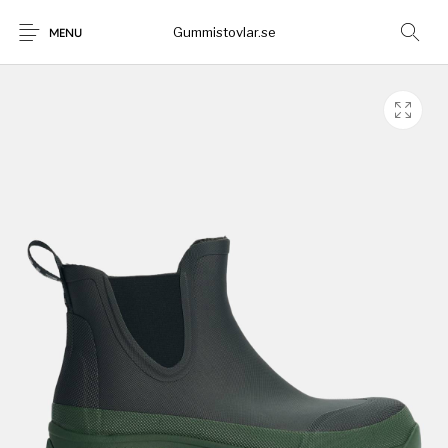
Gummistovlar.se
MENU
Gummistövlar
Okategoriserad
Nyheter
Rea!