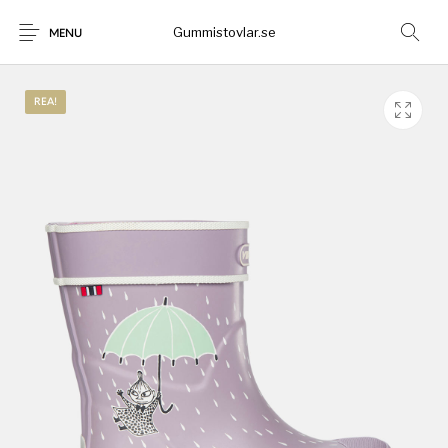
Gummistovlar.se
MENU
REA!
Gummistövlar
Okategoriserad
Nyheter
Rea!