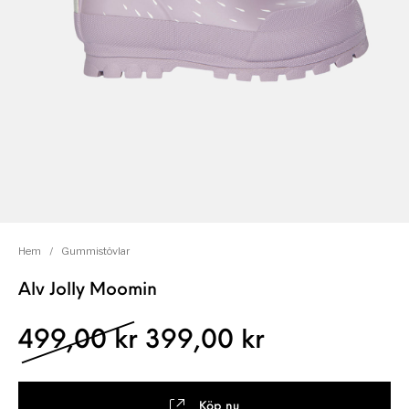
Hem
/
Gummistövlar
Alv Jolly Moomin
Det ursprungliga pris
Det nuvaran
499,00
kr
399,00
kr
Köp nu