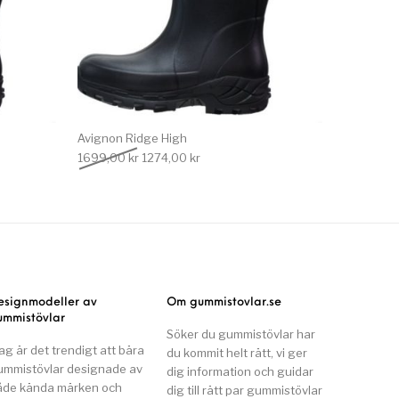
Avignon Ridge High
 var: 1699,00 kr.
e priset är: 1274,00 kr.
Det ursprungliga priset var: 1699,00 kr.
Det nuvarande priset är: 1274,00 kr.
1699,00
kr
1274,00
kr
esignmodeller av
Om gummistovlar.se
ummistövlar
Söker du gummistövlar har
ag är det trendigt att bära
du kommit helt rätt, vi ger
ummistövlar designade av
dig information och guidar
åde kända märken och
dig till rätt par gummistövlar