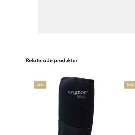
Relaterade produkter
REA!
REA!