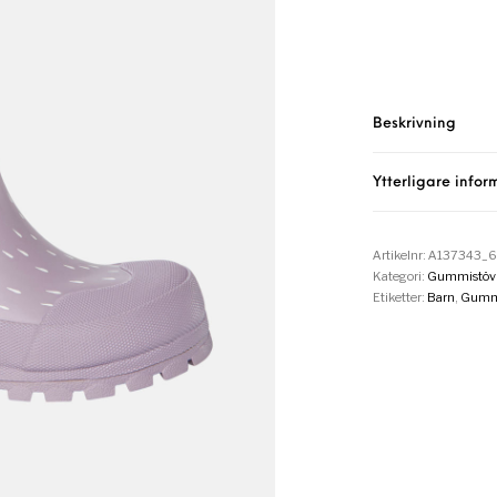
Beskrivning
Ytterligare infor
Artikelnr:
A137343_6
Kategori:
Gummistövl
Etiketter:
Barn
,
Gummi