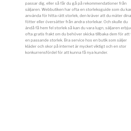
passar dig, eller så får du gå på rekommendationer från
säljaren. Webbutiken har ofta en storleksguide som du ka
använda för hitta rätt storlek, den kräver att du mäter din
fötter eller översätter från andra storlekar. Och skulle du
ändå få hem fel storlek så kan du vara lugn, säljaren erbju
ofta gratis frakt om du behöver skicka tillbaka dem för att 
en passande storlek. Bra service hos en butik som säljer
kläder och skor på internet är mycket viktigt och en stor
konkurrensfördel för att kunna få nya kunder.