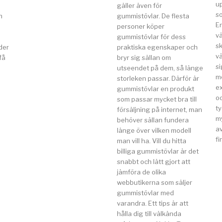
u
gäller även för
so
n
gummistövlar. De flesta
E
a
personer köper
v
gummistövlar för dess
s
der
praktiska egenskaper och
vä
få
bryr sig sällan om
si
utseendet på dem, så länge
m
storleken passar. Därför är
e
gummistövlar en produkt
o
som passar mycket bra till
t
försäljning på internet, man
my
behöver sällan fundera
av
länge över vilken modell
fi
man vill ha. Vill du hitta
billiga gummistövlar är det
snabbt och lätt gjort att
jämföra de olika
webbutikerna som säljer
gummistövlar med
varandra. Ett tips är att
hålla dig till välkända