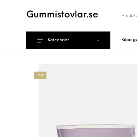
Gummistovlar.se
Köpa g
Kategorier
Nyhet
REA!