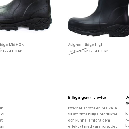
idge Mid 605
Avignon Ridge High
Det ursprungliga priset var: 1699,00 kr.
Det nuvarande priset är: 1274,00 kr.
Det ursprungliga priset
Det nuvarand
r
1274,00
kr
1699,00
kr
1274,00
kr
Billiga gummistövlar
D
g
an
Internet är ofta en bra källa
Id
n du
till att hitta billiga produkter
g
t.
och kunna jämföra dem
b
som
effektivt med varandra, det