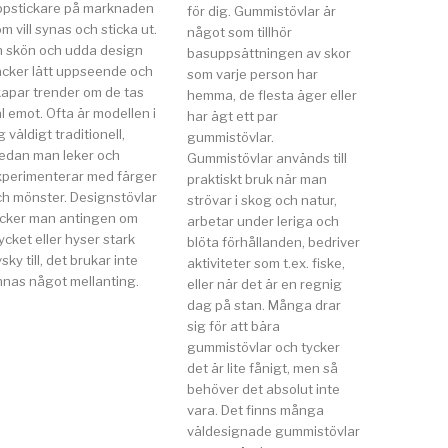
ppstickare på marknaden
för dig. Gummistövlar är
m vill synas och sticka ut.
något som tillhör
n skön och udda design
basuppsättningen av skor
äcker lätt uppseende och
som varje person har
kapar trender om de tas
hemma, de flesta äger eller
l emot. Ofta är modellen i
har ägt ett par
g väldigt traditionell,
gummistövlar.
edan man leker och
Gummistövlar används till
xperimenterar med färger
praktiskt bruk när man
ch mönster. Designstövlar
strövar i skog och natur,
ycker man antingen om
arbetar under leriga och
cket eller hyser stark
blöta förhållanden, bedriver
sky till, det brukar inte
aktiviteter som t.ex. fiske,
nnas något mellanting.
eller när det är en regnig
dag på stan. Många drar
sig för att bära
gummistövlar och tycker
det är lite fånigt, men så
behöver det absolut inte
vara. Det finns många
väldesignade gummistövlar