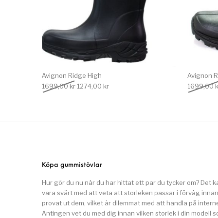
Avignon Ridge High
Avignon R
Det ursprungliga priset var: 1699,00 kr.
Det nuvarande priset är: 1274,00 kr.
1699,00
kr
1274,00
kr
1699,00
k
Köpa gummistövlar
Hur gör du nu när du har hittat ett par du tycker om? Det k
vara svårt med att veta att storleken passar i förväg inna
provat ut dem, vilket är dilemmat med att handla på interne
Antingen vet du med dig innan vilken storlek i din modell 