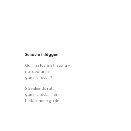
Senaste inläggen
Gummistövlars historia –
när uppfanns
gummistövlar?
Så väljer du rätt
gummistövlar – en
heltäckande guide