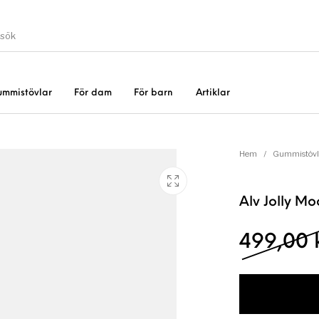
ummistövlar
För dam
För barn
Artiklar
Gummistövlar
Okate
er
Rea!
Hem
/
Gummistövl
Alv Jolly M
499,00