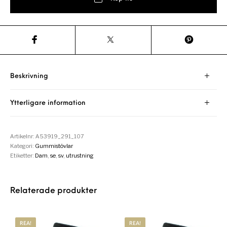
Beskrivning
Ytterligare information
Artikelnr:
A53919_291_107
Kategori:
Gummistövlar
Etiketter:
Dam
,
se
,
sv
,
utrustning
Relaterade produkter
REA!
REA!