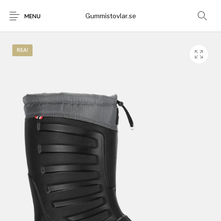
Gummistovlar.se
MENU
REA!
Gummistövlar
Okategoriserad
Nyheter
Rea!