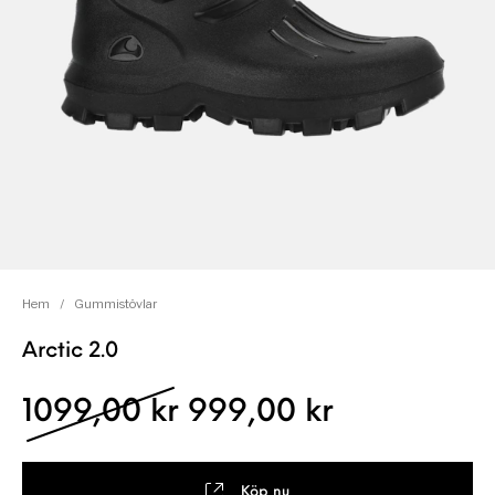
Hem
/
Gummistövlar
Arctic 2.0
Det ursprungliga pris
Det nuvara
1099,00
kr
999,00
kr
Köp nu