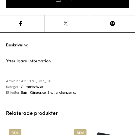
Beskrivning
Ytterligare information
Artikelnr:
A151370_007_101
Kategori:
Gummistövlar
Etiketter:
Barn
,
Kängor
,
se
,
Skor
,
snokangor
,
sv
Relaterade produkter
REA!
REA!