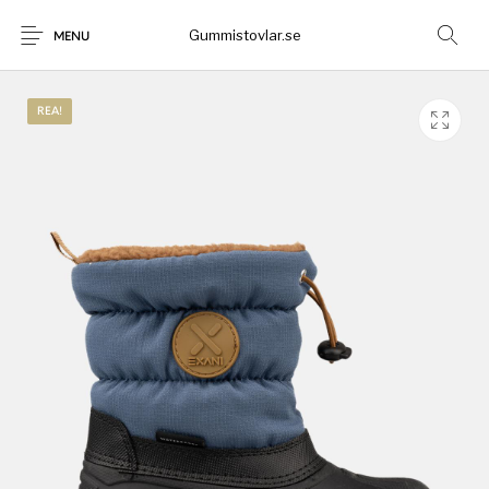
Gummistovlar.se
MENU
REA!
Gummistövlar
Okategoriserad
Nyheter
Rea!