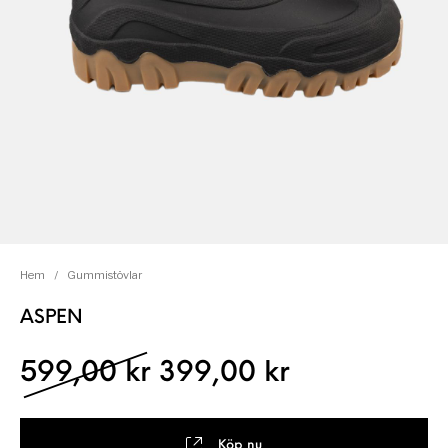
Hem
/
Gummistövlar
ASPEN
Det ursprungliga pris
Det nuvaran
599,00
kr
399,00
kr
Köp nu