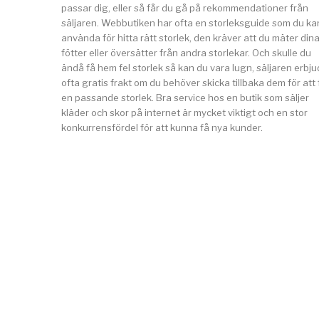
passar dig, eller så får du gå på rekommendationer från
säljaren. Webbutiken har ofta en storleksguide som du ka
använda för hitta rätt storlek, den kräver att du mäter din
fötter eller översätter från andra storlekar. Och skulle du
ändå få hem fel storlek så kan du vara lugn, säljaren erbju
ofta gratis frakt om du behöver skicka tillbaka dem för att 
en passande storlek. Bra service hos en butik som säljer
kläder och skor på internet är mycket viktigt och en stor
konkurrensfördel för att kunna få nya kunder.