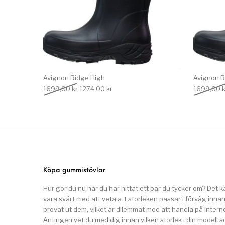
Avignon Ridge High
Avignon R
Det ursprungliga priset var: 1699,00 kr.
Det nuvarande priset är: 1274,00 kr.
1699,00
kr
1274,00
kr
1699,00
k
Köpa gummistövlar
Hur gör du nu när du har hittat ett par du tycker om? Det k
vara svårt med att veta att storleken passar i förväg inna
provat ut dem, vilket är dilemmat med att handla på interne
Antingen vet du med dig innan vilken storlek i din modell 