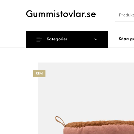
Gummistovlar.se
Köpa g
Kategorier
Nyhet
REA!