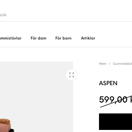
ummistövlar
För dam
För barn
Artiklar
Gummistövlar
Okate
er
Rea!
Hem
/
Gummistövl
ASPEN
599,00