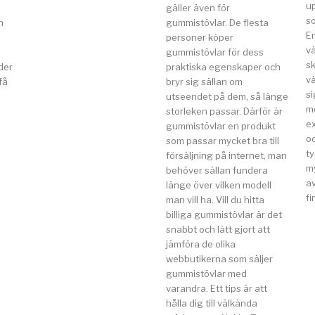
u
gäller även för
so
n
gummistövlar. De flesta
E
a
personer köper
v
gummistövlar för dess
s
der
praktiska egenskaper och
vä
få
bryr sig sällan om
si
utseendet på dem, så länge
m
storleken passar. Därför är
e
gummistövlar en produkt
o
som passar mycket bra till
t
försäljning på internet, man
my
behöver sällan fundera
av
länge över vilken modell
fi
man vill ha. Vill du hitta
billiga gummistövlar är det
snabbt och lätt gjort att
jämföra de olika
webbutikerna som säljer
gummistövlar med
varandra. Ett tips är att
hålla dig till välkända