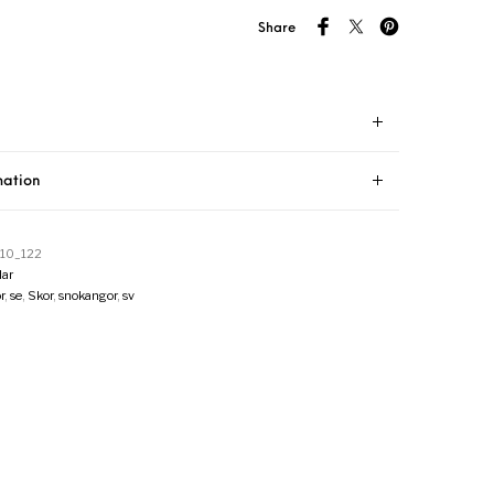
Share
mation
10_122
ar
r
,
se
,
Skor
,
snokangor
,
sv