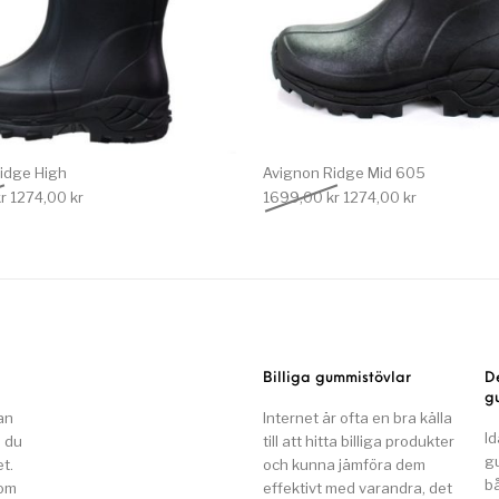
idge High
Avignon Ridge Mid 605
Det ursprungliga priset var: 1699,00 kr.
Det nuvarande priset är: 1274,00 kr.
Det ursprungliga priset
Det nuvarand
r
1274,00
kr
1699,00
kr
1274,00
kr
Billiga gummistövlar
D
g
an
Internet är ofta en bra källa
Id
n du
till att hitta billiga produkter
g
t.
och kunna jämföra dem
b
som
effektivt med varandra, det