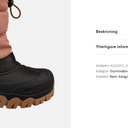
Beskrivning
Ytterligare infor
Artikelnr:
A151370_0
Kategori:
Gummistövl
Etiketter:
Barn
,
Kängo