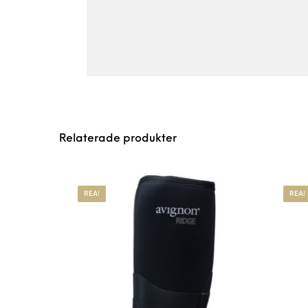
Relaterade produkter
REA!
REA!