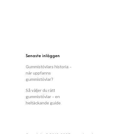
Senaste inläggen
Gummistövlars historia –
när uppfanns
gummistövlar?
Så väljer du rätt
gummistövlar – en
heltäckande guide