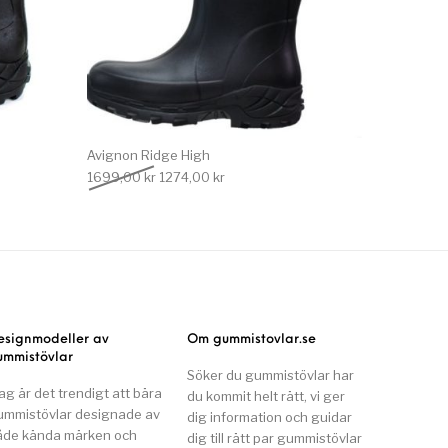
Avignon Ridge High
 var: 1699,00 kr.
e priset är: 1274,00 kr.
Det ursprungliga priset var: 1699,00 kr.
Det nuvarande priset är: 1274,00 kr.
1699,00
kr
1274,00
kr
esignmodeller av
Om gummistovlar.se
ummistövlar
Söker du gummistövlar har
ag är det trendigt att bära
du kommit helt rätt, vi ger
ummistövlar designade av
dig information och guidar
åde kända märken och
dig till rätt par gummistövlar