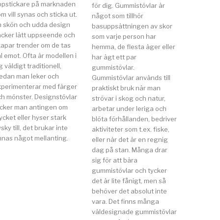
ppstickare på marknaden
för dig. Gummistövlar är
m vill synas och sticka ut.
något som tillhör
n skön och udda design
basuppsättningen av skor
äcker lätt uppseende och
som varje person har
kapar trender om de tas
hemma, de flesta äger eller
l emot. Ofta är modellen i
har ägt ett par
g väldigt traditionell,
gummistövlar.
edan man leker och
Gummistövlar används till
xperimenterar med färger
praktiskt bruk när man
ch mönster. Designstövlar
strövar i skog och natur,
ycker man antingen om
arbetar under leriga och
cket eller hyser stark
blöta förhållanden, bedriver
sky till, det brukar inte
aktiviteter som t.ex. fiske,
nnas något mellanting.
eller när det är en regnig
dag på stan. Många drar
sig för att bära
gummistövlar och tycker
det är lite fånigt, men så
behöver det absolut inte
vara. Det finns många
väldesignade gummistövlar