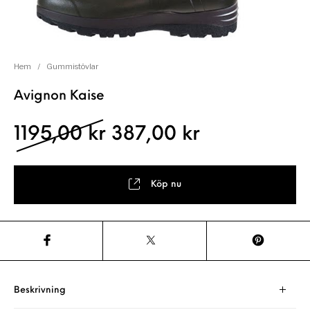
Hem
/
Gummistövlar
Avignon Kaise
Det ursprungliga prise
Det nuvaran
1195,00
kr
387,00
kr
Köp nu
Beskrivning