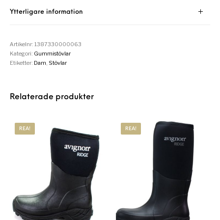
Ytterligare information
Artikelnr:
1387330000063
Kategori:
Gummistövlar
Etiketter:
Dam
,
Stövlar
Relaterade produkter
REA!
REA!