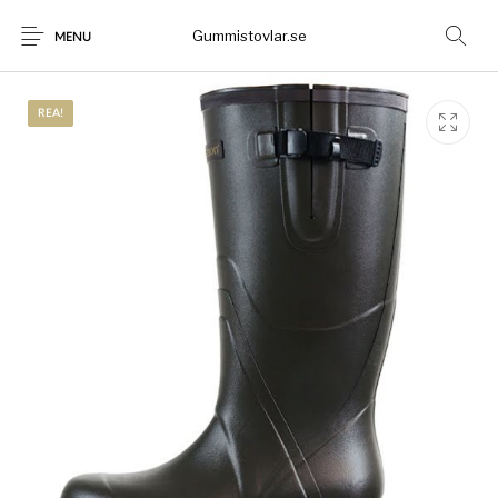
Gummistovlar.se
MENU
REA!
Gummistövlar
Okategoriserad
Nyheter
Rea!