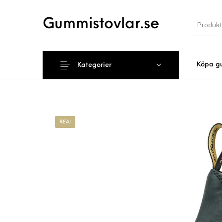
Gummistovlar.se
Köpa g
Kategorier
Nyhet
REA!