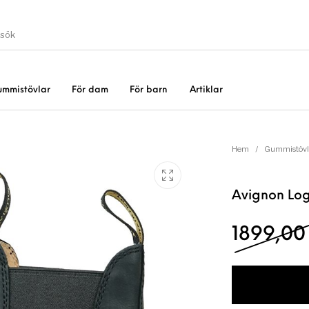
ummistövlar
För dam
För barn
Artiklar
Gummistövlar
Okate
er
Rea!
Hem
/
Gummistövl
Avignon Log
1899,0