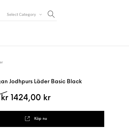
Select Category
goriserad
ar
an Jodhpurs Läder Basic Black
Det ursprungliga priset var: 18
Det nuvarande priset
0
kr
1424,00
kr
Köp nu