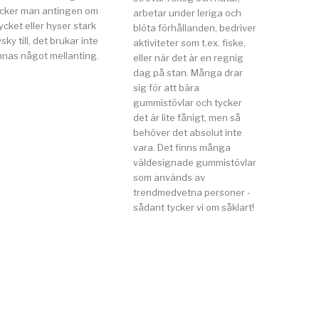
ycker man antingen om
arbetar under leriga och
cket eller hyser stark
blöta förhållanden, bedriver
sky till, det brukar inte
aktiviteter som t.ex. fiske,
nnas något mellanting.
eller när det är en regnig
dag på stan. Många drar
sig för att bära
gummistövlar och tycker
det är lite fånigt, men så
behöver det absolut inte
vara. Det finns många
väldesignade gummistövlar
som används av
trendmedvetna personer -
sådant tycker vi om såklart!