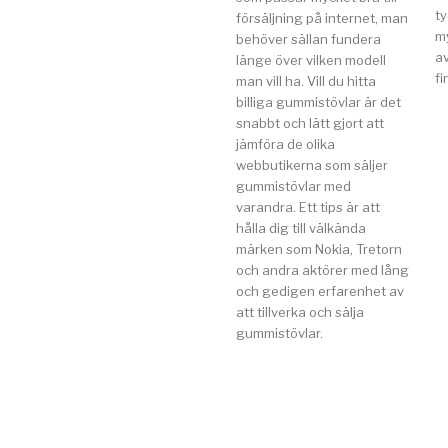
t
försäljning på internet, man
my
behöver sällan fundera
av
länge över vilken modell
fi
man vill ha. Vill du hitta
billiga gummistövlar är det
snabbt och lätt gjort att
jämföra de olika
webbutikerna som säljer
gummistövlar med
varandra. Ett tips är att
hålla dig till välkända
märken som Nokia, Tretorn
och andra aktörer med lång
och gedigen erfarenhet av
att tillverka och sälja
gummistövlar.