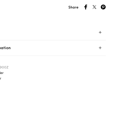
Share
mation
8900Z
ar
r