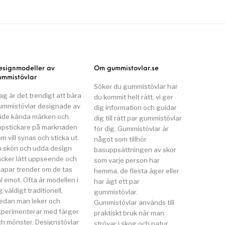
esignmodeller av
Om gummistovlar.se
ummistövlar
Söker du gummistövlar har
ag är det trendigt att bära
du kommit helt rätt, vi ger
ummistövlar designade av
dig information och guidar
åde kända märken och
dig till rätt par gummistövlar
ppstickare på marknaden
för dig. Gummistövlar är
m vill synas och sticka ut.
något som tillhör
n skön och udda design
basuppsättningen av skor
äcker lätt uppseende och
som varje person har
kapar trender om de tas
hemma, de flesta äger eller
l emot. Ofta är modellen i
har ägt ett par
g väldigt traditionell,
gummistövlar.
edan man leker och
Gummistövlar används till
xperimenterar med färger
praktiskt bruk när man
ch mönster. Designstövlar
strövar i skog och natur,