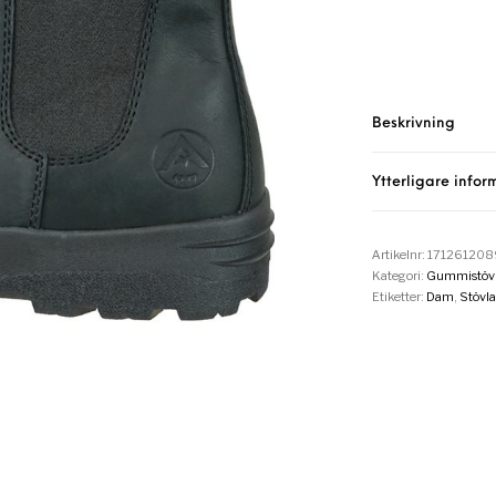
Beskrivning
Ytterligare infor
Artikelnr:
17126120
Kategori:
Gummistövl
Etiketter:
Dam
,
Stövla