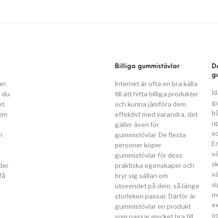
Billiga gummistövlar
D
g
an
Internet är ofta en bra källa
Id
n du
till att hitta billiga produkter
g
t.
och kunna jämföra dem
b
som
effektivt med varandra, det
u
gäller även för
so
n
gummistövlar. De flesta
E
a
personer köper
v
gummistövlar för dess
s
der
praktiska egenskaper och
vä
få
bryr sig sällan om
si
utseendet på dem, så länge
m
storleken passar. Därför är
e
gummistövlar en produkt
o
som passar mycket bra till