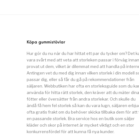
Köpa gummistövlar
Hur gör du nu när du har hittat ett par du tycker om? Det k
vara svårt med att veta att storleken passar i förväg inna
provat ut dem, vilket är dilemmat med att handla på interne
Antingen vet du med dig innan vilken storlek i din modell 
passar dig, eller så får du gå på rekommendationer från
säljaren. Webbutiken har ofta en storleksguide som du ka
använda för hitta rätt storlek, den kräver att du mäter din
fötter eller översätter från andra storlekar. Och skulle du
ändå få hem fel storlek så kan du vara lugn, säljaren erbju
ofta gratis frakt om du behöver skicka tillbaka dem för att 
en passande storlek. Bra service hos en butik som säljer
kläder och skor på internet är mycket viktigt och en stor
konkurrensfördel för att kunna få nya kunder.