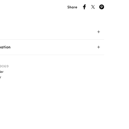
Share
mation
89069
ar
r