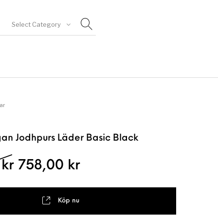
Select Category
goriserad
ar
an Jodhpurs Läder Basic Black
Det ursprungliga priset var: 18
Det nuvarande priset
0
kr
758,00
kr
Köp nu