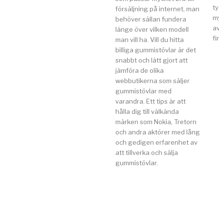
t
försäljning på internet, man
my
behöver sällan fundera
av
länge över vilken modell
fi
man vill ha. Vill du hitta
billiga gummistövlar är det
snabbt och lätt gjort att
jämföra de olika
webbutikerna som säljer
gummistövlar med
varandra. Ett tips är att
hålla dig till välkända
märken som Nokia, Tretorn
och andra aktörer med lång
och gedigen erfarenhet av
att tillverka och sälja
gummistövlar.