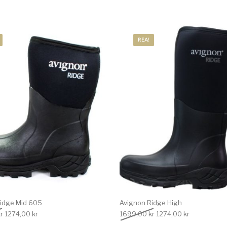
REA!
idge Mid 605
Avignon Ridge High
Det ursprungliga priset var: 1699,00 kr.
Det nuvarande priset är: 1274,00 kr.
Det ursprungliga priset
Det nuvarand
r
1274,00
kr
1699,00
kr
1274,00
kr