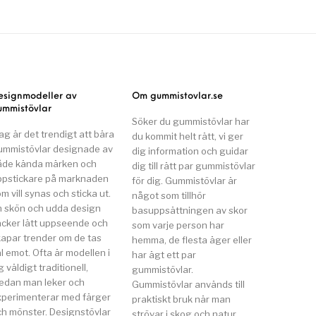
esignmodeller av
Om gummistovlar.se
ummistövlar
Söker du gummistövlar har
ag är det trendigt att bära
du kommit helt rätt, vi ger
ummistövlar designade av
dig information och guidar
åde kända märken och
dig till rätt par gummistövlar
ppstickare på marknaden
för dig. Gummistövlar är
m vill synas och sticka ut.
något som tillhör
n skön och udda design
basuppsättningen av skor
äcker lätt uppseende och
som varje person har
kapar trender om de tas
hemma, de flesta äger eller
l emot. Ofta är modellen i
har ägt ett par
g väldigt traditionell,
gummistövlar.
edan man leker och
Gummistövlar används till
xperimenterar med färger
praktiskt bruk när man
ch mönster. Designstövlar
strövar i skog och natur,