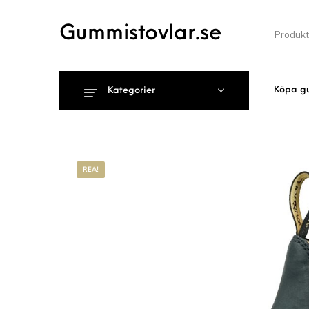
Gummistovlar.se
Köpa g
Kategorier
Nyhet
REA!