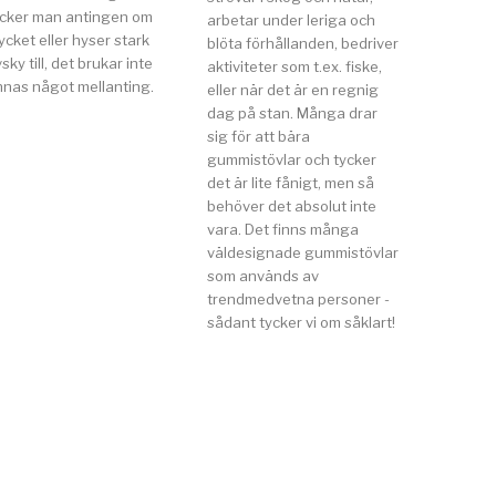
ycker man antingen om
arbetar under leriga och
cket eller hyser stark
blöta förhållanden, bedriver
sky till, det brukar inte
aktiviteter som t.ex. fiske,
nnas något mellanting.
eller när det är en regnig
dag på stan. Många drar
sig för att bära
gummistövlar och tycker
det är lite fånigt, men så
behöver det absolut inte
vara. Det finns många
väldesignade gummistövlar
som används av
trendmedvetna personer -
sådant tycker vi om såklart!