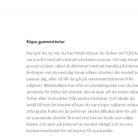
Köpa gummistövlar
Hur gör du nu när du har hittat ett par du tycker om? Det k
vara svårt med att veta att storleken passar i förväg inna
provat ut dem, vilket är dilemmat med att handla på interne
Antingen vet du med dig innan vilken storlek i din modell 
passar dig, eller så får du gå på rekommendationer från
säljaren. Webbutiken har ofta en storleksguide som du ka
använda för hitta rätt storlek, den kräver att du mäter din
fötter eller översätter från andra storlekar. Och skulle du
ändå få hem fel storlek så kan du vara lugn, säljaren erbju
ofta gratis frakt om du behöver skicka tillbaka dem för att 
en passande storlek. Bra service hos en butik som säljer
kläder och skor på internet är mycket viktigt och en stor
konkurrensfördel för att kunna få nya kunder.