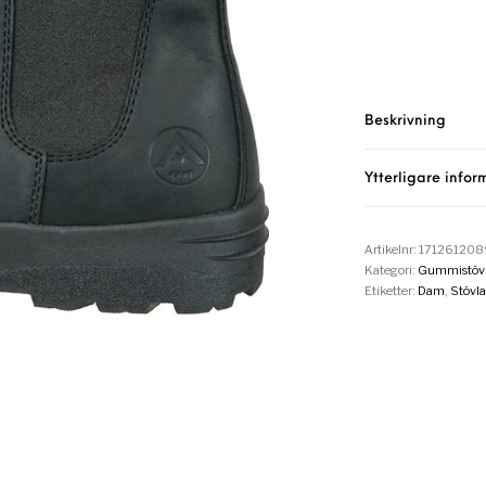
Beskrivning
Ytterligare infor
Artikelnr:
17126120
Kategori:
Gummistövl
Etiketter:
Dam
,
Stövla