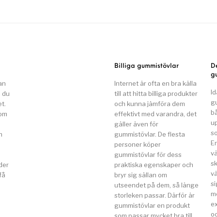
Billiga gummistövlar
D
g
an
Internet är ofta en bra källa
Id
n du
till att hitta billiga produkter
g
t.
och kunna jämföra dem
b
som
effektivt med varandra, det
u
gäller även för
so
n
gummistövlar. De flesta
E
a
personer köper
v
gummistövlar för dess
s
der
praktiska egenskaper och
vä
få
bryr sig sällan om
si
utseendet på dem, så länge
m
storleken passar. Därför är
e
gummistövlar en produkt
o
som passar mycket bra till