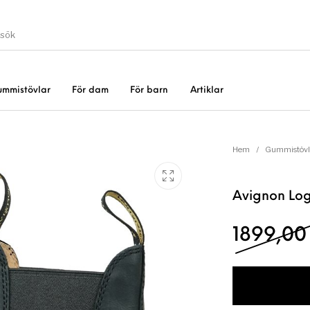
ummistövlar
För dam
För barn
Artiklar
Gummistövlar
Okate
er
Rea!
Hem
/
Gummistövl
Avignon Log
1899,0