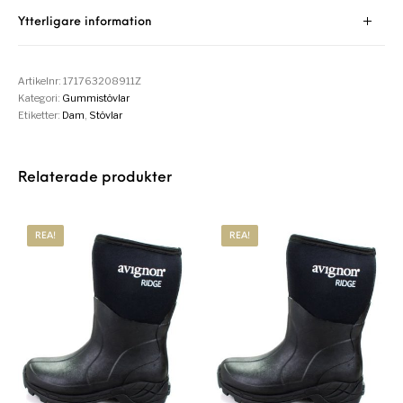
Ytterligare information
Artikelnr:
171763208911Z
Kategori:
Gummistövlar
Etiketter:
Dam
,
Stövlar
Relaterade produkter
REA!
REA!