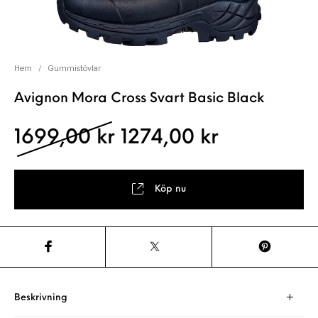
Hem
/
Gummistövlar
Avignon Mora Cross Svart Basic Black
Det ursprungliga pris
Det nuvara
1699,00
kr
1274,00
kr
Köp nu
Beskrivning