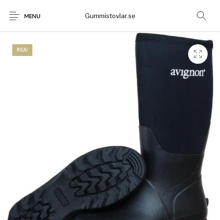
Gummistovlar.se
MENU
REA!
Gummistövlar
Okategoriserad
Nyheter
Rea!