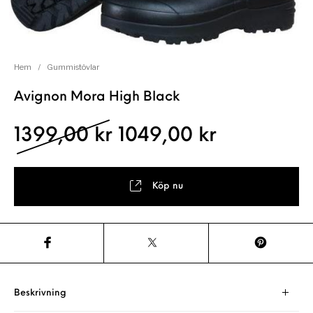
Hem
/
Gummistövlar
Avignon Mora High Black
Det ursprungliga pris
Det nuvara
1399,00
kr
1049,00
kr
Köp nu
Beskrivning