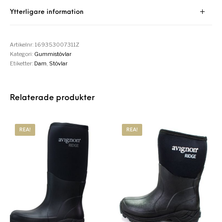
Ytterligare information
Artikelnr:
169353007311Z
Kategori:
Gummistövlar
Etiketter:
Dam
,
Stövlar
Relaterade produkter
REA!
REA!