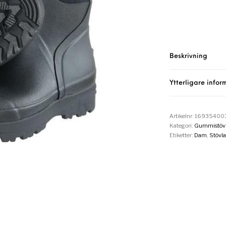
Beskrivning
Ytterligare infor
Artikelnr:
16935400
Kategori:
Gummistövl
Etiketter:
Dam
,
Stövla