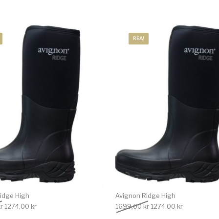
REA!
idge High
Avignon Ridge High
Det ursprungliga priset var: 1699,00 kr.
Det nuvarande priset är: 1274,00 kr.
Det ursprungliga priset
Det nuvarand
r
1274,00
kr
1699,00
kr
1274,00
kr