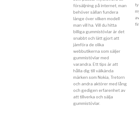
t
försäljning på internet, man
my
behöver sällan fundera
av
länge över vilken modell
fi
man vill ha. Vill du hitta
billiga gummistövlar är det
snabbt och lätt gjort att
jämföra de olika
webbutikerna som säljer
gummistövlar med
varandra. Ett tips är att
hålla dig till välkända
märken som Nokia, Tretorn
och andra aktörer med lång
och gedigen erfarenhet av
att tillverka och sälja
gummistövlar.