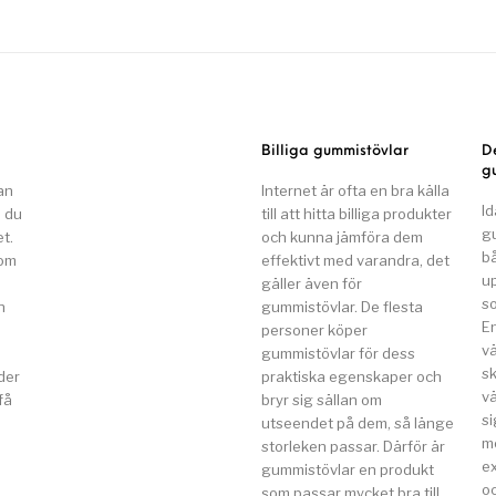
Billiga gummistövlar
D
g
an
Internet är ofta en bra källa
Id
n du
till att hitta billiga produkter
g
t.
och kunna jämföra dem
b
som
effektivt med varandra, det
u
gäller även för
so
n
gummistövlar. De flesta
E
a
personer köper
v
gummistövlar för dess
s
der
praktiska egenskaper och
vä
få
bryr sig sällan om
si
utseendet på dem, så länge
m
storleken passar. Därför är
e
gummistövlar en produkt
o
som passar mycket bra till