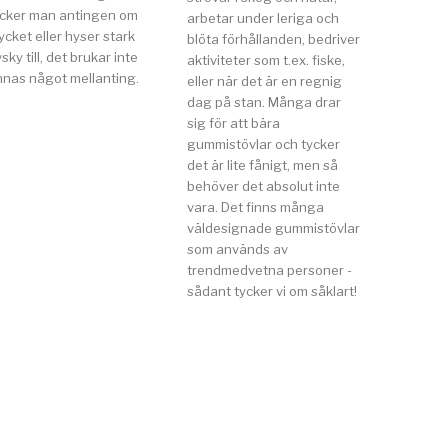
ycker man antingen om
arbetar under leriga och
cket eller hyser stark
blöta förhållanden, bedriver
sky till, det brukar inte
aktiviteter som t.ex. fiske,
nnas något mellanting.
eller när det är en regnig
dag på stan. Många drar
sig för att bära
gummistövlar och tycker
det är lite fånigt, men så
behöver det absolut inte
vara. Det finns många
väldesignade gummistövlar
som används av
trendmedvetna personer -
sådant tycker vi om såklart!