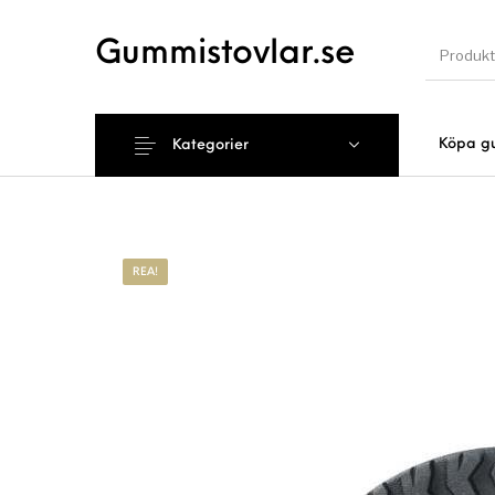
Gummistovlar.se
Köpa g
Kategorier
Nyhet
REA!