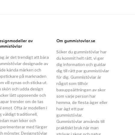
esignmodeller av
Om gummistovlar.se
ummistövlar
Söker du gummistövlar har
ag är det trendigt att bära
du kommit helt rätt, vi ger
ummistövlar designade av
dig information och guidar
åde kända märken och
dig till rätt par gummistövlar
ppstickare på marknaden
för dig. Gummistövlar är
m vill synas och sticka ut.
något som tillhör
n skön och udda design
basuppsättningen av skor
äcker lätt uppseende och
som varje person har
kapar trender om de tas
hemma, de flesta äger eller
l emot. Ofta är modellen i
har ägt ett par
g väldigt traditionell,
gummistövlar.
edan man leker och
Gummistövlar används till
xperimenterar med färger
praktiskt bruk när man
ch mönster. Designstövlar
strövar i skog och natur,