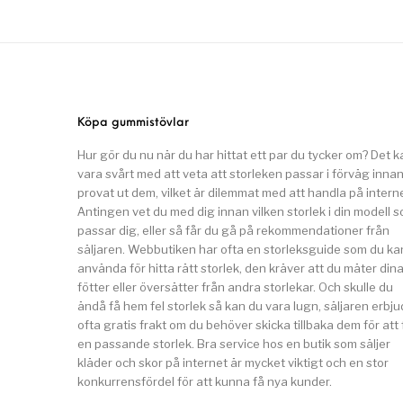
Köpa gummistövlar
Hur gör du nu när du har hittat ett par du tycker om? Det k
vara svårt med att veta att storleken passar i förväg inna
provat ut dem, vilket är dilemmat med att handla på interne
Antingen vet du med dig innan vilken storlek i din modell 
passar dig, eller så får du gå på rekommendationer från
säljaren. Webbutiken har ofta en storleksguide som du ka
använda för hitta rätt storlek, den kräver att du mäter din
fötter eller översätter från andra storlekar. Och skulle du
ändå få hem fel storlek så kan du vara lugn, säljaren erbju
ofta gratis frakt om du behöver skicka tillbaka dem för att 
en passande storlek. Bra service hos en butik som säljer
kläder och skor på internet är mycket viktigt och en stor
konkurrensfördel för att kunna få nya kunder.