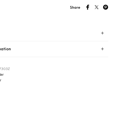
Share
mation
7303Z
ar
r