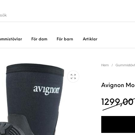
ummistövlar
För dam
För barn
Artiklar
Gummistövlar
Okate
er
Rea!
Hem
/
Gummistövl
Avignon Mo
1299,0