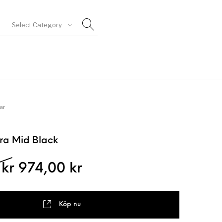
Select Category
goriserad
ar
ra Mid Black
Det ursprungliga priset var: 12
Det nuvarande priset
0
kr
974,00
kr
Köp nu