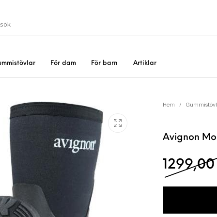
ummistövlar
För dam
För barn
Artiklar
Gummistövlar
Okate
er
Rea!
Hem
/
Gummistövl
Avignon Mo
1299,0