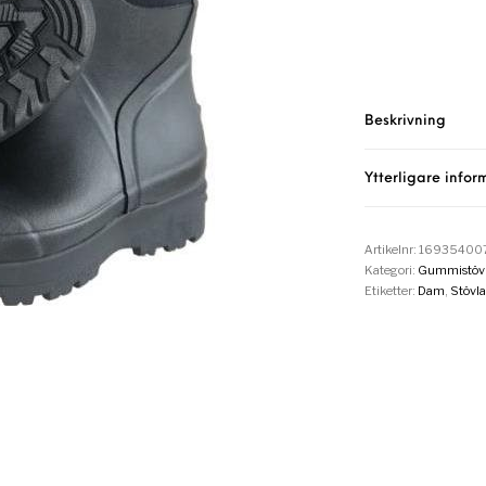
Beskrivning
Ytterligare infor
Artikelnr:
16935400
Kategori:
Gummistövl
Etiketter:
Dam
,
Stövla