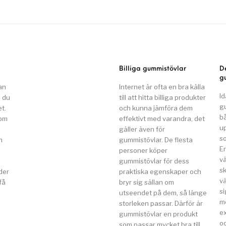
Billiga gummistövlar
D
g
an
Internet är ofta en bra källa
Id
n du
till att hitta billiga produkter
g
t.
och kunna jämföra dem
b
som
effektivt med varandra, det
u
gäller även för
so
n
gummistövlar. De flesta
E
a
personer köper
v
gummistövlar för dess
s
der
praktiska egenskaper och
vä
få
bryr sig sällan om
si
utseendet på dem, så länge
m
storleken passar. Därför är
e
gummistövlar en produkt
o
som passar mycket bra till