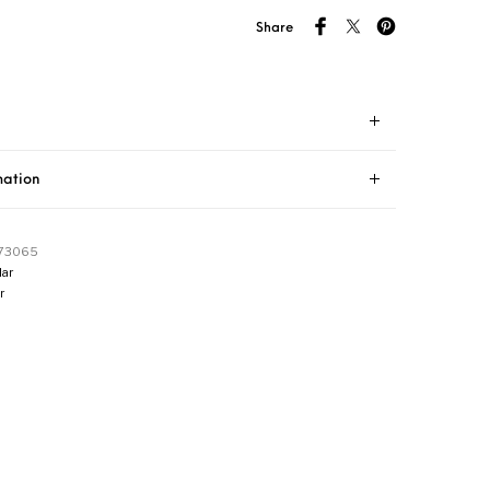
Share
mation
73065
ar
r