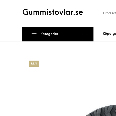
Gummistovlar.se
Köpa g
Kategorier
Nyhet
REA!