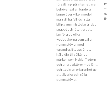
t
försäljning på internet, man
my
behöver sällan fundera
av
länge över vilken modell
fi
man vill ha. Vill du hitta
billiga gummistövlar är det
snabbt och lätt gjort att
jämföra de olika
webbutikerna som säljer
gummistövlar med
varandra. Ett tips är att
hålla dig till välkända
märken som Nokia, Tretorn
och andra aktörer med lång
och gedigen erfarenhet av
att tillverka och sälja
gummistövlar.