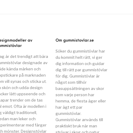
esignmodeller av
Om gummistovlar.se
ummistövlar
Söker du gummistövlar har
ag är det trendigt att bära
du kommit helt rätt, vi ger
ummistövlar designade av
dig information och guidar
åde kända märken och
dig till rätt par gummistövlar
ppstickare på marknaden
för dig. Gummistövlar är
m vill synas och sticka ut.
något som tillhör
n skön och udda design
basuppsättningen av skor
äcker lätt uppseende och
som varje person har
kapar trender om de tas
hemma, de flesta äger eller
l emot. Ofta är modellen i
har ägt ett par
g väldigt traditionell,
gummistövlar.
edan man leker och
Gummistövlar används till
xperimenterar med färger
praktiskt bruk när man
ch mönster. Designstövlar
strövar i skog och natur,