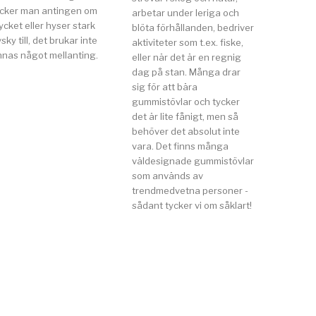
ycker man antingen om
arbetar under leriga och
cket eller hyser stark
blöta förhållanden, bedriver
sky till, det brukar inte
aktiviteter som t.ex. fiske,
nnas något mellanting.
eller när det är en regnig
dag på stan. Många drar
sig för att bära
gummistövlar och tycker
det är lite fånigt, men så
behöver det absolut inte
vara. Det finns många
väldesignade gummistövlar
som används av
trendmedvetna personer -
sådant tycker vi om såklart!