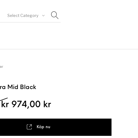
Select Category
goriserad
ar
ra Mid Black
Det ursprungliga priset var: 12
Det nuvarande priset
0
kr
974,00
kr
Köp nu