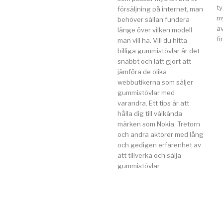
t
försäljning på internet, man
my
behöver sällan fundera
av
länge över vilken modell
fi
man vill ha. Vill du hitta
billiga gummistövlar är det
snabbt och lätt gjort att
jämföra de olika
webbutikerna som säljer
gummistövlar med
varandra. Ett tips är att
hålla dig till välkända
märken som Nokia, Tretorn
och andra aktörer med lång
och gedigen erfarenhet av
att tillverka och sälja
gummistövlar.