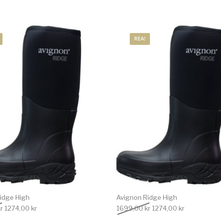
REA!
idge High
Avignon Ridge High
Det ursprungliga priset var: 1699,00 kr.
Det nuvarande priset är: 1274,00 kr.
Det ursprungliga priset
Det nuvarand
r
1274,00
kr
1699,00
kr
1274,00
kr