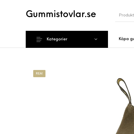
Gummistovlar.se
Köpa g
Kategorier
Nyhet
REA!