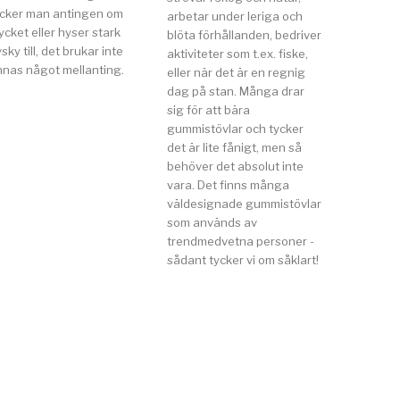
ycker man antingen om
arbetar under leriga och
cket eller hyser stark
blöta förhållanden, bedriver
sky till, det brukar inte
aktiviteter som t.ex. fiske,
nnas något mellanting.
eller när det är en regnig
dag på stan. Många drar
sig för att bära
gummistövlar och tycker
det är lite fånigt, men så
behöver det absolut inte
vara. Det finns många
väldesignade gummistövlar
som används av
trendmedvetna personer -
sådant tycker vi om såklart!