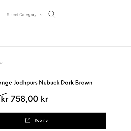
Select Category
goriserad
ar
ange Jodhpurs Nubuck Dark Brown
Det ursprungliga priset var: 18
Det nuvarande priset
0
kr
758,00
kr
Köp nu