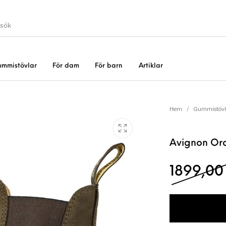
ummistövlar
För dam
För barn
Artiklar
Gummistövlar
Okate
er
Rea!
Hem
/
Gummistövl
Avignon Or
1899,0