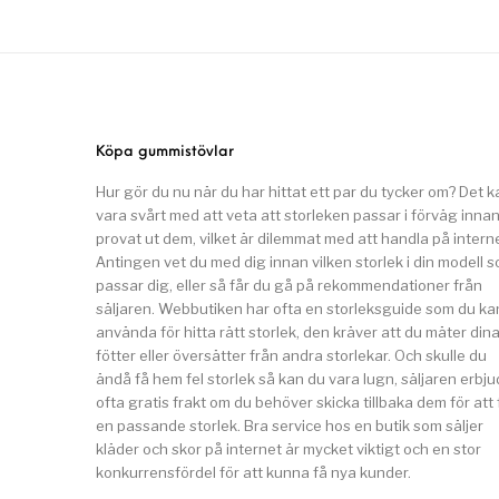
Köpa gummistövlar
Hur gör du nu när du har hittat ett par du tycker om? Det k
vara svårt med att veta att storleken passar i förväg inna
provat ut dem, vilket är dilemmat med att handla på interne
Antingen vet du med dig innan vilken storlek i din modell 
passar dig, eller så får du gå på rekommendationer från
säljaren. Webbutiken har ofta en storleksguide som du ka
använda för hitta rätt storlek, den kräver att du mäter din
fötter eller översätter från andra storlekar. Och skulle du
ändå få hem fel storlek så kan du vara lugn, säljaren erbju
ofta gratis frakt om du behöver skicka tillbaka dem för att 
en passande storlek. Bra service hos en butik som säljer
kläder och skor på internet är mycket viktigt och en stor
konkurrensfördel för att kunna få nya kunder.