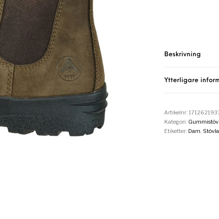
Beskrivning
Ytterligare infor
Artikelnr:
171262193
Kategori:
Gummistövl
Etiketter:
Dam
,
Stövla