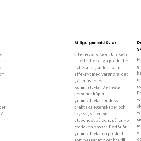
Billiga gummistövlar
D
g
an
Internet är ofta en bra källa
Id
n du
till att hitta billiga produkter
g
t.
och kunna jämföra dem
b
som
effektivt med varandra, det
u
gäller även för
so
n
gummistövlar. De flesta
E
a
personer köper
v
gummistövlar för dess
s
der
praktiska egenskaper och
vä
få
bryr sig sällan om
si
utseendet på dem, så länge
m
storleken passar. Därför är
e
gummistövlar en produkt
o
som passar mycket bra till