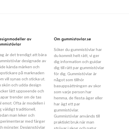
esignmodeller av
Om gummistovlar.se
ummistövlar
Söker du gummistövlar har
ag är det trendigt att bära
du kommit helt rätt, vi ger
ummistövlar designade av
dig information och guidar
åde kända märken och
dig till rätt par gummistövlar
ppstickare på marknaden
för dig. Gummistövlar är
m vill synas och sticka ut.
något som tillhör
n skön och udda design
basuppsättningen av skor
äcker lätt uppseende och
som varje person har
kapar trender om de tas
hemma, de flesta äger eller
l emot. Ofta är modellen i
har ägt ett par
g väldigt traditionell,
gummistövlar.
edan man leker och
Gummistövlar används till
xperimenterar med färger
praktiskt bruk när man
ch mönster. Designstövlar
strövar i skog och natur,