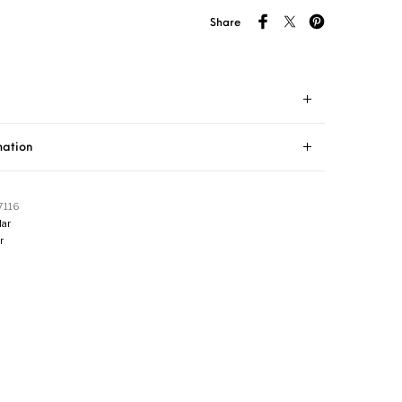
Share
mation
7116
ar
r