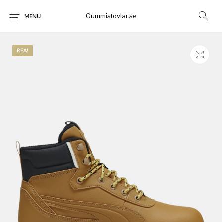
Gummistovlar.se
MENU
REA!
Gummistövlar
Okategoriserad
Nyheter
Rea!