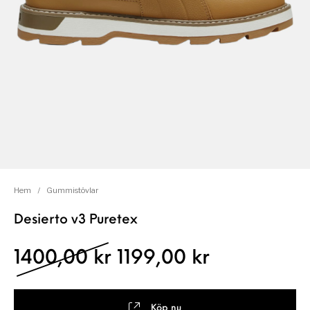
Hem
/
Gummistövlar
Desierto v3 Puretex
Det ursprungliga pris
Det nuvara
1400,00
kr
1199,00
kr
Köp nu