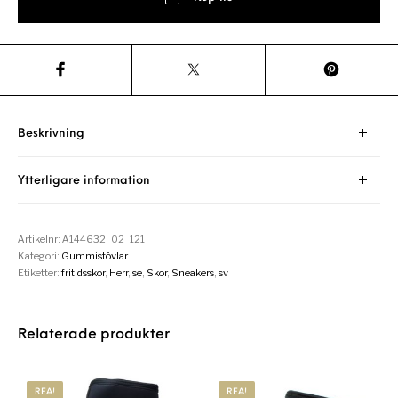
Beskrivning
Ytterligare information
Artikelnr:
A144632_02_121
Kategori:
Gummistövlar
Etiketter:
fritidsskor
,
Herr
,
se
,
Skor
,
Sneakers
,
sv
Relaterade produkter
REA!
REA!