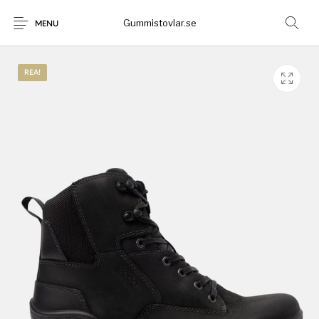
Gummistovlar.se
MENU
REA!
Gummistövlar
Okategoriserad
Nyheter
Rea!