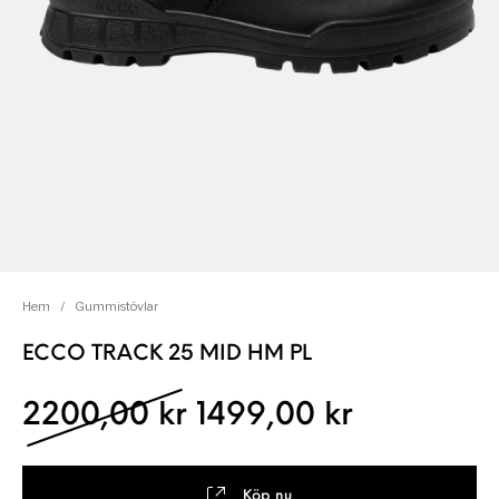
Hem
/
Gummistövlar
ECCO TRACK 25 MID HM PL
Det ursprungliga pri
Det nuvar
2200,00
kr
1499,00
kr
Köp nu