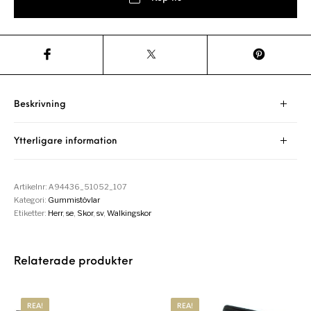
Beskrivning
Ytterligare information
Artikelnr:
A94436_51052_107
Kategori:
Gummistövlar
Etiketter:
Herr
,
se
,
Skor
,
sv
,
Walkingskor
Relaterade produkter
REA!
REA!