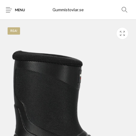
Gummistovlar.se
MENU
REA!
Gummistövlar
Okategoriserad
Nyheter
Rea!