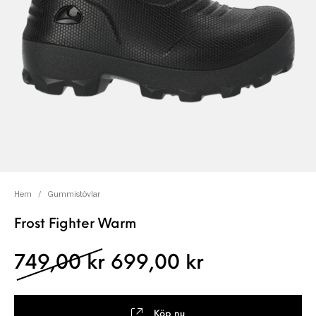
Hem
/
Gummistövlar
Frost Fighter Warm
Det ursprungliga prise
Det nuvaran
749,00
kr
699,00
kr
Köp nu