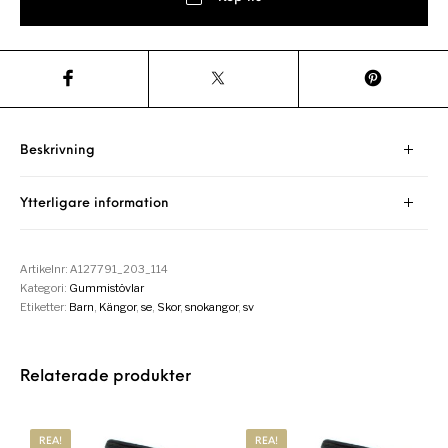
Beskrivning
Ytterligare information
Artikelnr:
A127791_203_114
Kategori:
Gummistövlar
Etiketter:
Barn
,
Kängor
,
se
,
Skor
,
snokangor
,
sv
Relaterade produkter
REA!
REA!