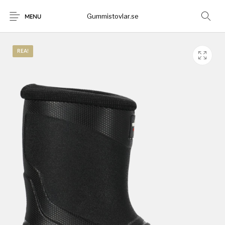
Gummistovlar.se
MENU
REA!
Gummistövlar
Okategoriserad
Nyheter
Rea!