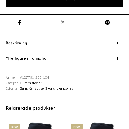
Beskrivning
Ytterligare information
Artikelnr:
A127791_203_104
Kategori:
Gummistövlar
Etiketter:
Barn
,
Kängor
,
se
,
Skor
,
snokangor
,
sv
Relaterade produkter
REA!
REA!