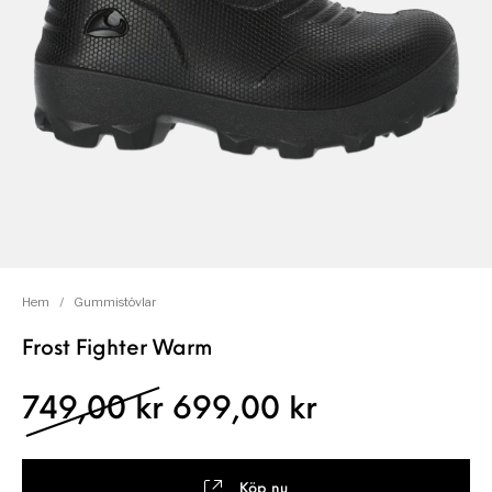
Hem
/
Gummistövlar
Frost Fighter Warm
Det ursprungliga prise
Det nuvaran
749,00
kr
699,00
kr
Köp nu