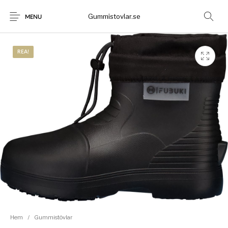
Gummistovlar.se
MENU
REA!
Gummistövlar
Okategoriserad
Nyheter
Rea!
Hem
/
Gummistövlar