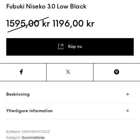
Fubuki Niseko 3.0 Low Black
Det ursprungliga pris
Det nuvaran
1595,00
kr
1196,00
kr
Köp nu
Beskrivning
Ytterligare information
Artikelnr:
168544007311Z
Kategori:
Gummistövlar