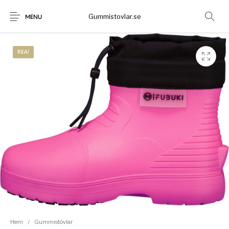
Gummistovlar.se
MENU
REA!
Gummistövlar
Okategoriserad
Nyheter
Rea!
Hem
/
Gummistövlar