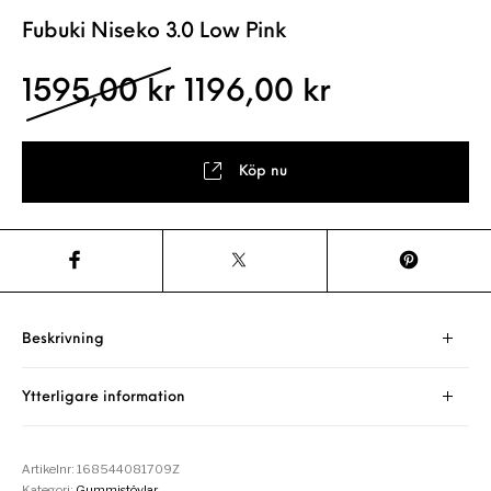
Fubuki Niseko 3.0 Low Pink
Det ursprungliga pris
Det nuvaran
1595,00
kr
1196,00
kr
Köp nu
Beskrivning
Ytterligare information
Artikelnr:
168544081709Z
Kategori:
Gummistövlar