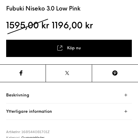
Fubuki Niseko 3.0 Low Pink
Det ursprungliga pris
Det nuvaran
1595,00
kr
1196,00
kr
Köp nu
Beskrivning
Ytterligare information
Artikelnr:
168544081701Z
Kategori:
Gummistövlar