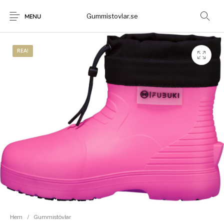
Gummistovlar.se
MENU
REA!
Gummistövlar
Okategoriserad
Nyheter
Rea!
Hem
/
Gummistövlar