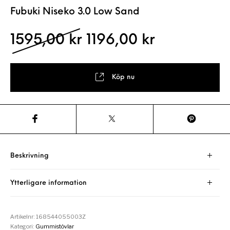
Fubuki Niseko 3.0 Low Sand
Det ursprungliga pris
Det nuvaran
1595,00
kr
1196,00
kr
Köp nu
Beskrivning
Ytterligare information
Artikelnr:
168544055003Z
Kategori:
Gummistövlar