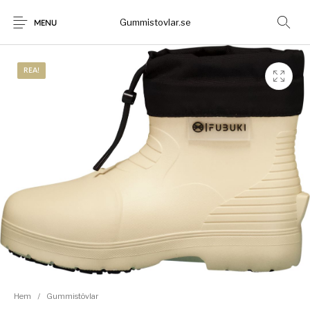
Gummistovlar.se
MENU
REA!
Gummistövlar
Okategoriserad
Nyheter
Rea!
Hem
/
Gummistövlar