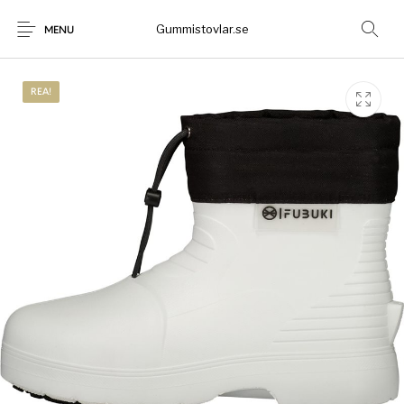
Gummistovlar.se
MENU
REA!
Gummistövlar
Okategoriserad
Nyheter
Rea!