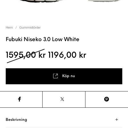
Hem
/
Gummistövlar
Fubuki Niseko 3.0 Low White
Det ursprungliga pris
Det nuvaran
1595,00
kr
1196,00
kr
Köp nu
Beskrivning