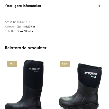
Ytterligare information
Artikelnr:
1685441139059
Kategori:
Gummistövlar
Etiketter:
Dam
,
Stövlar
Relaterade produkter
REA!
REA!