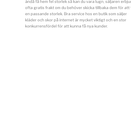
ändå få hem fel storlek så kan du vara lugn, säljaren erbju
ofta gratis frakt om du behöver skicka tillbaka dem för att 
en passande storlek. Bra service hos en butik som säljer
kläder och skor på internet är mycket viktigt och en stor
konkurrensfördel för att kunna få nya kunder.