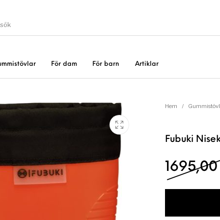
ummistövlar
För dam
För barn
Artiklar
Gummistövlar
Okate
er
Rea!
Hem
/
Gummistövl
Fubuki Nise
1695,0