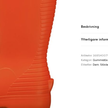
Beskrivning
Ytterligare infor
Artikelnr:
16854007
Kategori:
Gummistövl
Etiketter:
Dam
,
Stövla