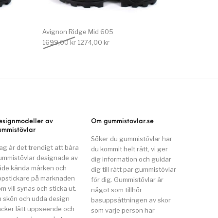
Avignon Ridge Mid 605
 var: 1699,00 kr.
e priset är: 1274,00 kr.
Det ursprungliga priset var: 1699,00 kr.
Det nuvarande priset är: 1274,00 kr.
1699,00
kr
1274,00
kr
esignmodeller av
Om gummistovlar.se
ummistövlar
Söker du gummistövlar har
ag är det trendigt att bära
du kommit helt rätt, vi ger
ummistövlar designade av
dig information och guidar
åde kända märken och
dig till rätt par gummistövlar
ppstickare på marknaden
för dig. Gummistövlar är
m vill synas och sticka ut.
något som tillhör
n skön och udda design
basuppsättningen av skor
äcker lätt uppseende och
som varje person har