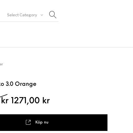
Select Category
goriserad
ar
ko 3.0 Orange
Det ursprungliga priset var: 16
Det nuvarande priset 
0
kr
1271,00
kr
Köp nu