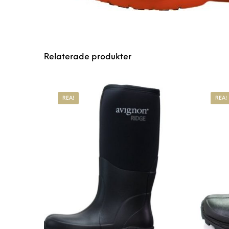
Relaterade produkter
REA!
REA!