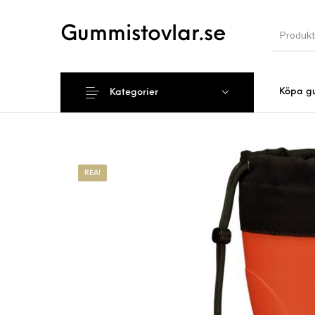
Gummistovlar.se
Köpa g
Kategorier
Nyhet
REA!