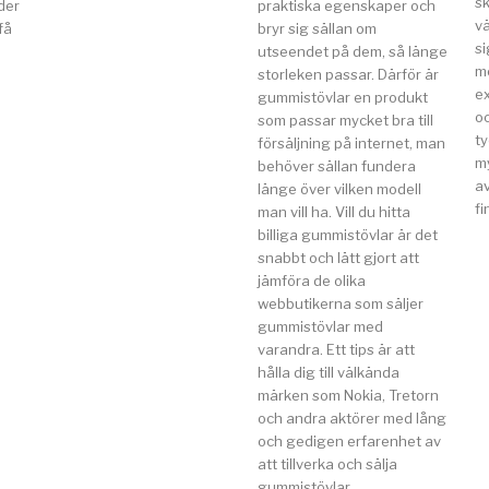
s
der
praktiska egenskaper och
vä
få
bryr sig sällan om
si
utseendet på dem, så länge
m
storleken passar. Därför är
e
gummistövlar en produkt
o
som passar mycket bra till
t
försäljning på internet, man
my
behöver sällan fundera
av
länge över vilken modell
fi
man vill ha. Vill du hitta
billiga gummistövlar är det
snabbt och lätt gjort att
jämföra de olika
webbutikerna som säljer
gummistövlar med
varandra. Ett tips är att
hålla dig till välkända
märken som Nokia, Tretorn
och andra aktörer med lång
och gedigen erfarenhet av
att tillverka och sälja
gummistövlar.