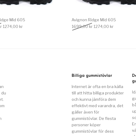
idge Mid 605
Avignon Ridge Mid 605
Det ursprungliga priset var: 1699,00 kr.
Det nuvarande priset är: 1274,00 kr.
Det ursprungliga priset
Det nuvarand
r
1274,00
kr
1699,00
kr
1274,00
kr
Billiga gummistövlar
D
g
an
Internet är ofta en bra källa
Id
n du
till att hitta billiga produkter
g
t.
och kunna jämföra dem
b
som
effektivt med varandra, det
u
gäller även för
so
n
gummistövlar. De flesta
E
a
personer köper
v
gummistövlar för dess