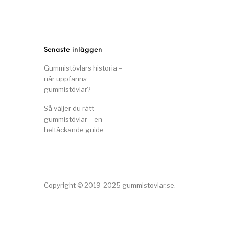
Senaste inläggen
Gummistövlars historia –
när uppfanns
gummistövlar?
Så väljer du rätt
gummistövlar – en
heltäckande guide
Copyright © 2019-2025 gummistovlar.se.