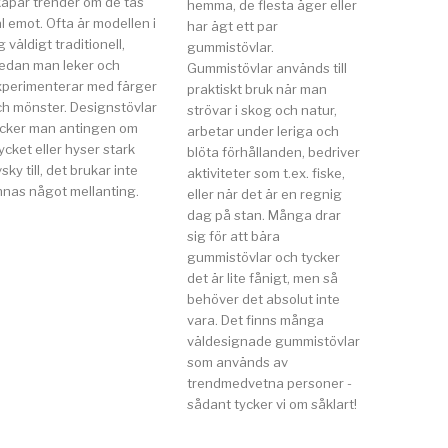
kapar trender om de tas
hemma, de flesta äger eller
l emot. Ofta är modellen i
har ägt ett par
g väldigt traditionell,
gummistövlar.
edan man leker och
Gummistövlar används till
xperimenterar med färger
praktiskt bruk när man
ch mönster. Designstövlar
strövar i skog och natur,
ycker man antingen om
arbetar under leriga och
cket eller hyser stark
blöta förhållanden, bedriver
sky till, det brukar inte
aktiviteter som t.ex. fiske,
nnas något mellanting.
eller när det är en regnig
dag på stan. Många drar
sig för att bära
gummistövlar och tycker
det är lite fånigt, men så
behöver det absolut inte
vara. Det finns många
väldesignade gummistövlar
som används av
trendmedvetna personer -
sådant tycker vi om såklart!