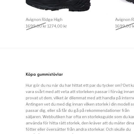
Avignon Ridge High
Avignon R
Det ursprungliga priset var: 1699,00 kr.
Det nuvarande priset är: 1274,00 kr.
1699,00
kr
1274,00
kr
1699,00
k
Köpa gummistövlar
Hur gör du nu när du har hittat ett par du tycker om? Det k
vara svårt med att veta att storleken passar i förväg inna
provat ut dem, vilket är dilemmat med att handla på interne
Antingen vet du med dig innan vilken storlek i din modell 
passar dig, eller så får du gå på rekommendationer från
säljaren. Webbutiken har ofta en storleksguide som du ka
använda för hitta rätt storlek, den kräver att du mäter din
fötter eller översätter från andra storlekar. Och skulle du