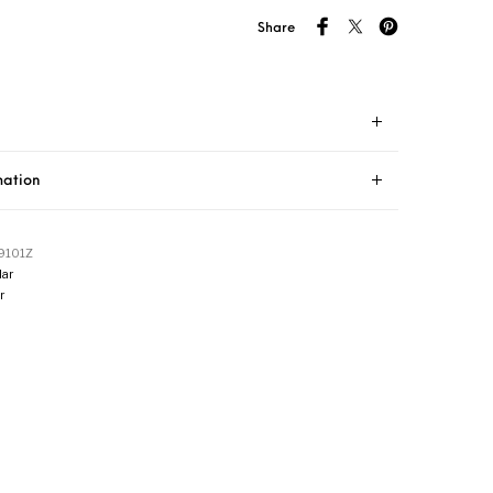
Share
mation
9101Z
ar
r