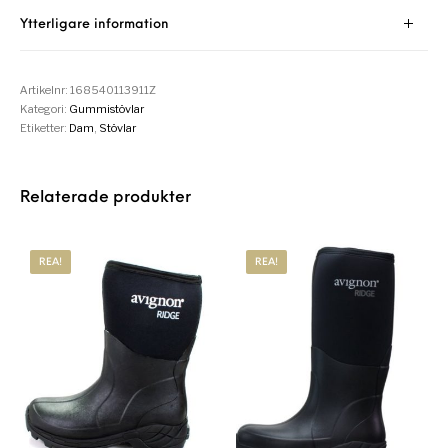
Ytterligare information
Artikelnr:
168540113911Z
Kategori:
Gummistövlar
Etiketter:
Dam
,
Stövlar
Relaterade produkter
REA!
REA!