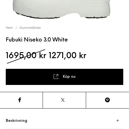
Hem
/
Gummistövlar
Fubuki Niseko 3.0 White
Det ursprungliga pris
Det nuvaran
1695,00
kr
1271,00
kr
Köp nu
Beskrivning