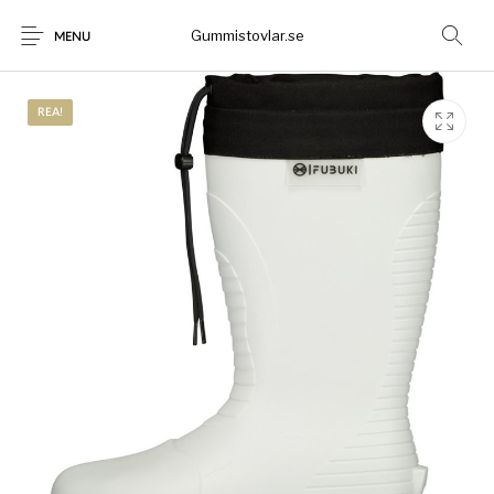
Gummistovlar.se
MENU
REA!
Gummistövlar
Okategoriserad
Nyheter
Rea!