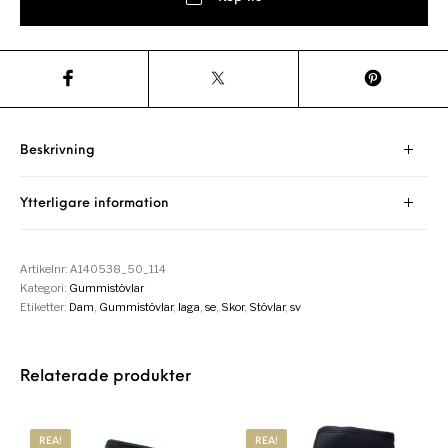
Beskrivning
Ytterligare information
Artikelnr:
A140538_50_114
Kategori:
Gummistövlar
Etiketter:
Dam
,
Gummistövlar
,
laga
,
se
,
Skor
,
Stövlar
,
sv
Relaterade produkter
REA!
REA!