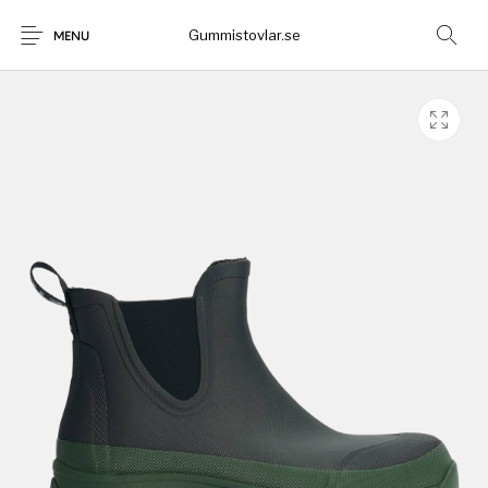
Gummistovlar.se
MENU
Gummistövlar
Okategoriserad
Nyheter
Rea!