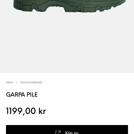
Hem
/
Gummistövlar
GARPA PILE
1199,00
kr
Köp nu