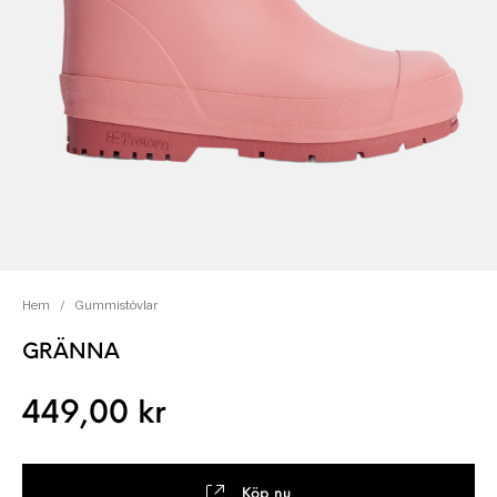
Hem
/
Gummistövlar
GRÄNNA
449,00
kr
Köp nu