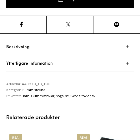
Beskrivning
Ytterligare information
Artikelnr:
A43979_10_198
Kategori:
Gummistövlar
Etiketter:
Barn
,
Gummistövlar
,
hoga
,
se
,
Skor
,
Stövlar
,
sv
Relaterade produkter
REA!
REA!