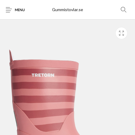
Gummistovlar.se
MENU
Gummistövlar
Okategoriserad
Nyheter
Rea!