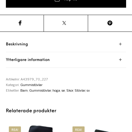
Beskrivning
Ytterligare information
Artikelnr:
A43979_70_227
Kategori:
Gummistövlar
Etiketter:
Barn
,
Gummistövlar
,
hoga
,
se
,
Skor
,
Stövlar
,
sv
Relaterade produkter
REA!
REA!