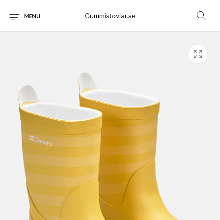
Gummistovlar.se
MENU
Gummistövlar
Okategoriserad
Nyheter
Rea!