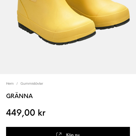
Hem
/
Gummistövlar
GRÄNNA
449,00
kr
Köp nu