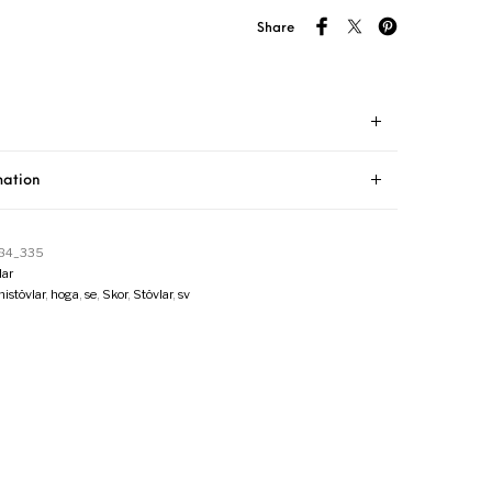
Share
mation
84_335
ar
stövlar
,
hoga
,
se
,
Skor
,
Stövlar
,
sv