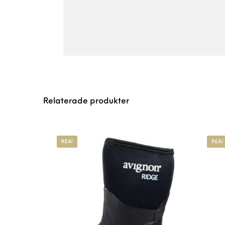
Relaterade produkter
REA!
REA!