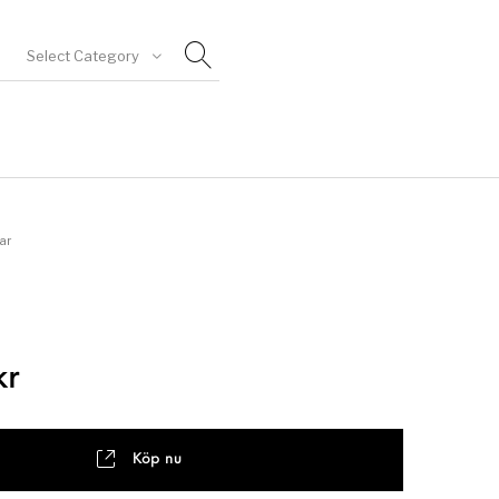
Select Category
goriserad
ar
kr
Köp nu