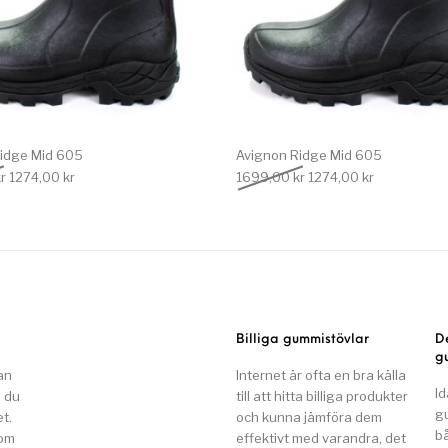
idge Mid 605
Avignon Ridge Mid 605
Det ursprungliga priset var: 1699,00 kr.
Det nuvarande priset är: 1274,00 kr.
Det ursprungliga priset
Det nuvarand
r
1274,00
kr
1699,00
kr
1274,00
kr
Billiga gummistövlar
D
g
an
Internet är ofta en bra källa
Id
n du
till att hitta billiga produkter
g
t.
och kunna jämföra dem
b
som
effektivt med varandra, det