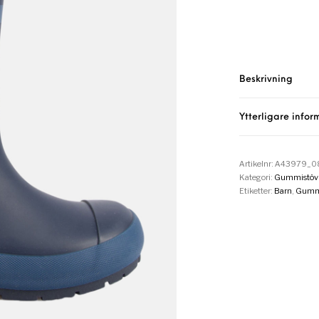
Beskrivning
Ytterligare infor
Artikelnr:
A43979_0
Kategori:
Gummistövl
Etiketter:
Barn
,
Gummi