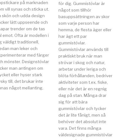
ppstickare på marknaden
för dig. Gummistövlar är
m vill synas och sticka ut.
något som tillhör
n skön och udda design
basuppsättningen av skor
äcker lätt uppseende och
som varje person har
kapar trender om de tas
hemma, de flesta äger eller
l emot. Ofta är modellen i
har ägt ett par
g väldigt traditionell,
gummistövlar.
edan man leker och
Gummistövlar används till
xperimenterar med färger
praktiskt bruk när man
ch mönster. Designstövlar
strövar i skog och natur,
ycker man antingen om
arbetar under leriga och
cket eller hyser stark
blöta förhållanden, bedriver
sky till, det brukar inte
aktiviteter som t.ex. fiske,
nnas något mellanting.
eller när det är en regnig
dag på stan. Många drar
sig för att bära
gummistövlar och tycker
det är lite fånigt, men så
behöver det absolut inte
vara. Det finns många
väldesignade gummistövlar