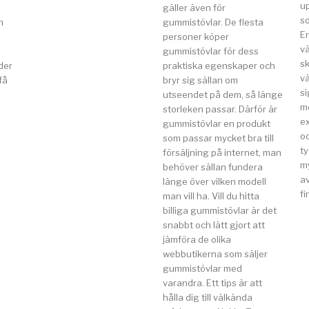
u
gäller även för
so
n
gummistövlar. De flesta
E
a
personer köper
v
gummistövlar för dess
s
der
praktiska egenskaper och
vä
få
bryr sig sällan om
si
utseendet på dem, så länge
m
storleken passar. Därför är
e
gummistövlar en produkt
o
som passar mycket bra till
t
försäljning på internet, man
my
behöver sällan fundera
av
länge över vilken modell
fi
man vill ha. Vill du hitta
billiga gummistövlar är det
snabbt och lätt gjort att
jämföra de olika
webbutikerna som säljer
gummistövlar med
varandra. Ett tips är att
hålla dig till välkända