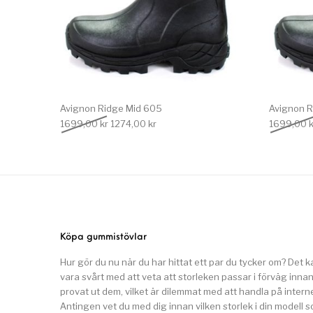
Avignon Ridge Mid 605
Avignon R
Det ursprungliga priset var: 1699,00 kr.
Det nuvarande priset är: 1274,00 kr.
1699,00
kr
1274,00
kr
1699,00
k
Köpa gummistövlar
Hur gör du nu när du har hittat ett par du tycker om? Det k
vara svårt med att veta att storleken passar i förväg inna
provat ut dem, vilket är dilemmat med att handla på interne
Antingen vet du med dig innan vilken storlek i din modell 