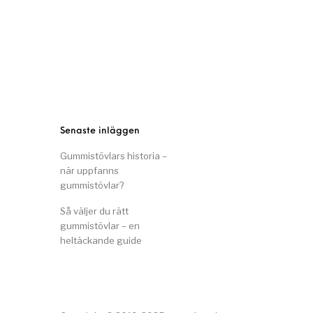
Senaste inläggen
Gummistövlars historia –
när uppfanns
gummistövlar?
Så väljer du rätt
gummistövlar – en
heltäckande guide