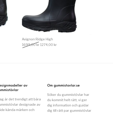
Avignon Ridge High
 var: 1699,00 kr.
e priset är: 1274,00 kr.
Det ursprungliga priset var: 1699,00 kr.
Det nuvarande priset är: 1274,00 kr.
1699,00
kr
1274,00
kr
esignmodeller av
Om gummistovlar.se
ummistövlar
Söker du gummistövlar har
ag är det trendigt att bära
du kommit helt rätt, vi ger
ummistövlar designade av
dig information och guidar
åde kända märken och
dig till rätt par gummistövlar