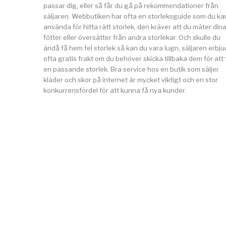
passar dig, eller så får du gå på rekommendationer från
säljaren. Webbutiken har ofta en storleksguide som du ka
använda för hitta rätt storlek, den kräver att du mäter din
fötter eller översätter från andra storlekar. Och skulle du
ändå få hem fel storlek så kan du vara lugn, säljaren erbju
ofta gratis frakt om du behöver skicka tillbaka dem för att 
en passande storlek. Bra service hos en butik som säljer
kläder och skor på internet är mycket viktigt och en stor
konkurrensfördel för att kunna få nya kunder.