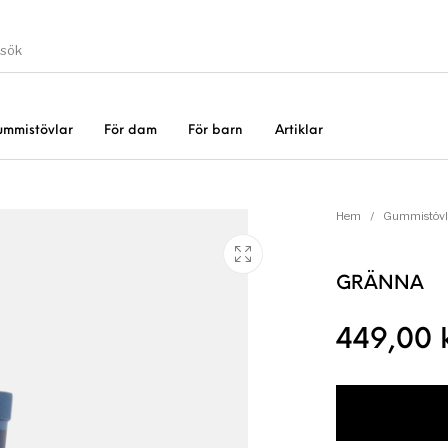
ummistövlar
För dam
För barn
Artiklar
Gummistövlar
Okate
er
Rea!
Hem
/
Gummistövl
GRÄNNA
449,00