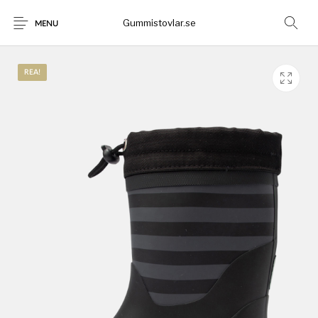
Gummistovlar.se
MENU
REA!
Gummistövlar
Okategoriserad
Nyheter
Rea!