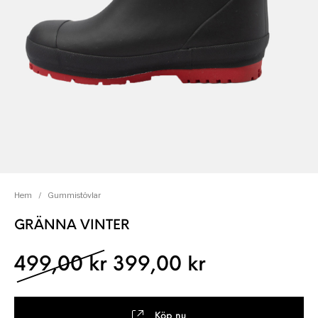
Hem
/
Gummistövlar
GRÄNNA VINTER
Det ursprungliga pris
Det nuvaran
499,00
kr
399,00
kr
Köp nu