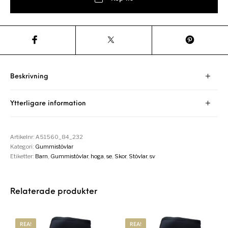
Beskrivning
Ytterligare information
Artikelnr:
A51560_84_232
Kategori:
Gummistövlar
Etiketter:
Barn
,
Gummistövlar
,
hoga
,
se
,
Skor
,
Stövlar
,
sv
Relaterade produkter
REA!
REA!