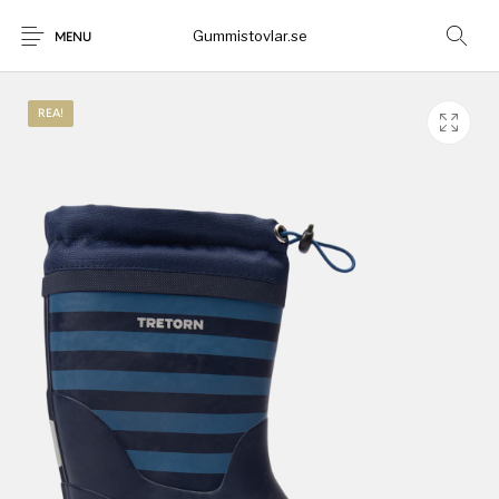
Gummistovlar.se
MENU
REA!
Gummistövlar
Okategoriserad
Nyheter
Rea!