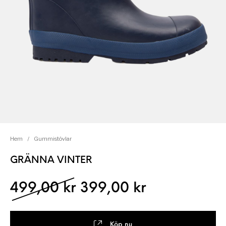
Hem
/
Gummistövlar
GRÄNNA VINTER
Det ursprungliga pris
Det nuvaran
499,00
kr
399,00
kr
Köp nu