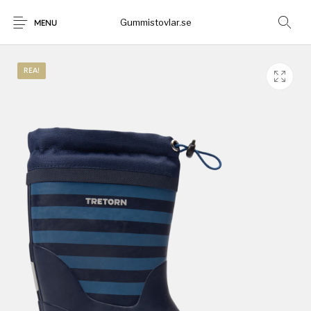
Gummistovlar.se
MENU
REA!
Gummistövlar
Okategoriserad
Nyheter
Rea!