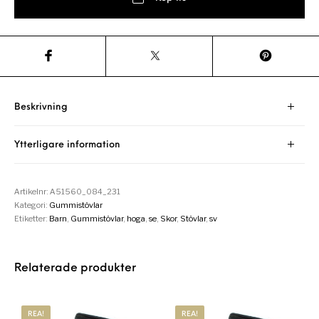
Beskrivning
Ytterligare information
Artikelnr:
A51560_084_231
Kategori:
Gummistövlar
Etiketter:
Barn
,
Gummistövlar
,
hoga
,
se
,
Skor
,
Stövlar
,
sv
Relaterade produkter
REA!
REA!