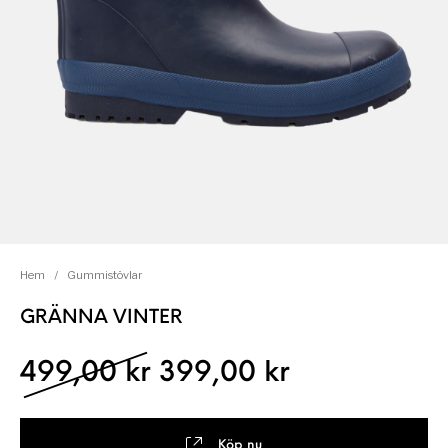
Hem
/
Gummistövlar
GRÄNNA VINTER
Det ursprungliga pris
Det nuvaran
499,00
kr
399,00
kr
Köp nu