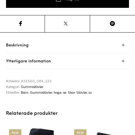
Beskrivning
Ytterligare information
Artikelnr:
A51560_084_222
Kategori:
Gummistövlar
Etiketter:
Barn
,
Gummistövlar
,
hoga
,
se
,
Skor
,
Stövlar
,
sv
Relaterade produkter
REA!
REA!