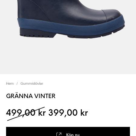
Hem
/
Gummistövlar
GRÄNNA VINTER
Det ursprungliga pris
Det nuvaran
499,00
kr
399,00
kr
Köp nu