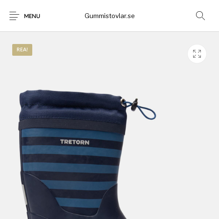
Gummistovlar.se
MENU
REA!
Gummistövlar
Okategoriserad
Nyheter
Rea!