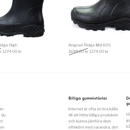
idge High
Avignon Ridge Mid 605
Det ursprungliga priset var: 1699,00 kr.
Det nuvarande priset är: 1274,00 kr.
Det ursprungliga priset
Det nuvarand
r
1274,00
kr
1699,00
kr
1274,00
kr
Billiga gummistövlar
D
g
an
Internet är ofta en bra källa
Id
n du
till att hitta billiga produkter
g
t.
och kunna jämföra dem
b
som
effektivt med varandra, det