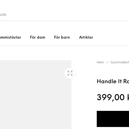
ummistövlar
För dam
För barn
Artiklar
Gummistövlar
Okate
er
Rea!
Hem
/
Gummistövl
Handle It R
399,00