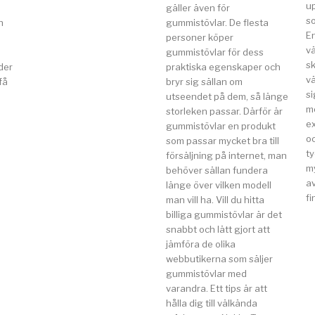
u
gäller även för
so
n
gummistövlar. De flesta
E
a
personer köper
v
gummistövlar för dess
s
der
praktiska egenskaper och
vä
få
bryr sig sällan om
si
utseendet på dem, så länge
m
storleken passar. Därför är
e
gummistövlar en produkt
o
som passar mycket bra till
t
försäljning på internet, man
my
behöver sällan fundera
av
länge över vilken modell
fi
man vill ha. Vill du hitta
billiga gummistövlar är det
snabbt och lätt gjort att
jämföra de olika
webbutikerna som säljer
gummistövlar med
varandra. Ett tips är att
hålla dig till välkända