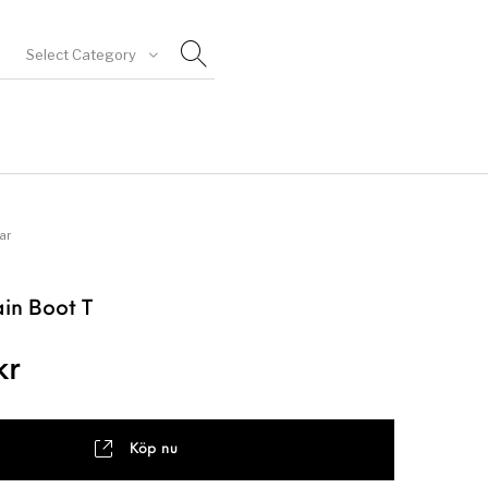
Select Category
goriserad
ar
ain Boot T
kr
Köp nu