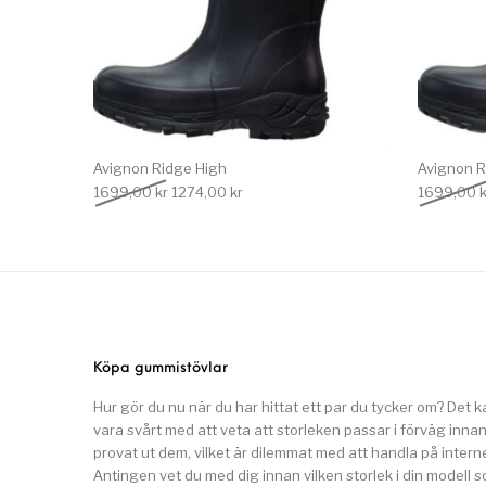
Avignon Ridge High
Avignon R
Det ursprungliga priset var: 1699,00 kr.
Det nuvarande priset är: 1274,00 kr.
1699,00
kr
1274,00
kr
1699,00
k
Köpa gummistövlar
Hur gör du nu när du har hittat ett par du tycker om? Det k
vara svårt med att veta att storleken passar i förväg inna
provat ut dem, vilket är dilemmat med att handla på interne
Antingen vet du med dig innan vilken storlek i din modell 