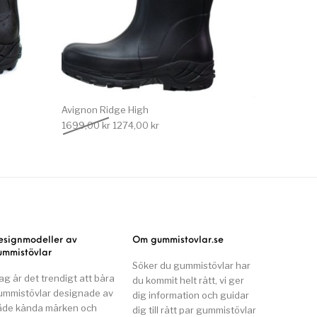
Avignon Ridge High
 var: 1699,00 kr.
e priset är: 1274,00 kr.
Det ursprungliga priset var: 1699,00 kr.
Det nuvarande priset är: 1274,00 kr.
1699,00
kr
1274,00
kr
esignmodeller av
Om gummistovlar.se
ummistövlar
Söker du gummistövlar har
ag är det trendigt att bära
du kommit helt rätt, vi ger
ummistövlar designade av
dig information och guidar
åde kända märken och
dig till rätt par gummistövlar