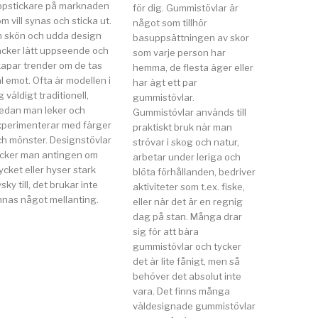
ppstickare på marknaden
för dig. Gummistövlar är
m vill synas och sticka ut.
något som tillhör
n skön och udda design
basuppsättningen av skor
äcker lätt uppseende och
som varje person har
kapar trender om de tas
hemma, de flesta äger eller
l emot. Ofta är modellen i
har ägt ett par
g väldigt traditionell,
gummistövlar.
edan man leker och
Gummistövlar används till
xperimenterar med färger
praktiskt bruk när man
ch mönster. Designstövlar
strövar i skog och natur,
ycker man antingen om
arbetar under leriga och
cket eller hyser stark
blöta förhållanden, bedriver
sky till, det brukar inte
aktiviteter som t.ex. fiske,
nnas något mellanting.
eller när det är en regnig
dag på stan. Många drar
sig för att bära
gummistövlar och tycker
det är lite fånigt, men så
behöver det absolut inte
vara. Det finns många
väldesignade gummistövlar