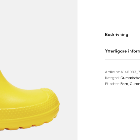
Beskrivning
Ytterligare infor
Artikelnr:
A148033_
Kategori:
Gummistövl
Etiketter:
Barn
,
Gummi