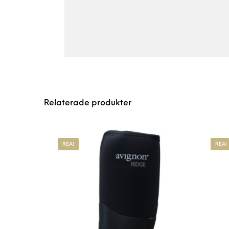
Relaterade produkter
REA!
REA!