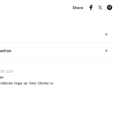
Share
mation
730_120
ar
stövlar
,
hoga
,
se
,
Skor
,
Stövlar
,
sv