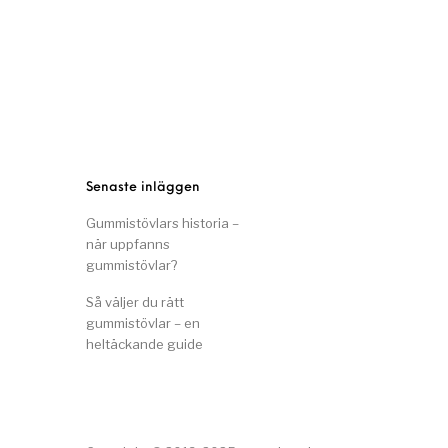
Senaste inläggen
Gummistövlars historia –
när uppfanns
gummistövlar?
Så väljer du rätt
gummistövlar – en
heltäckande guide