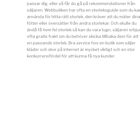
passar dig, eller så får du gå på rekommendationer från
säljaren. Webbutiken har ofta en storleksguide som du ka
använda för hitta rätt storlek, den kräver att du mäter din
fötter eller översätter från andra storlekar. Och skulle du
ändå få hem fel storlek så kan du vara lugn, säljaren erbju
ofta gratis frakt om du behöver skicka tillbaka dem för att 
en passande storlek. Bra service hos en butik som säljer
kläder och skor på internet är mycket viktigt och en stor
konkurrensfördel för att kunna få nya kunder.