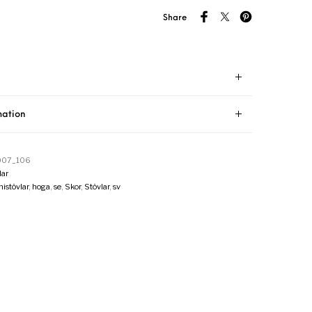
Share
mation
007_106
ar
stövlar
,
hoga
,
se
,
Skor
,
Stövlar
,
sv