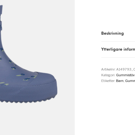
Beskrivning
Ytterligare infor
Artikelnr:
A149793_
Kategori:
Gummistövl
Etiketter:
Barn
,
Gummi