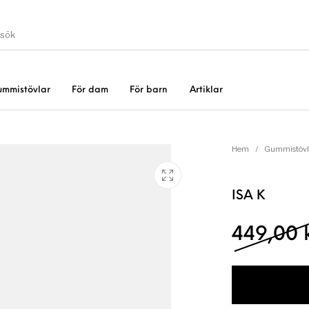
ummistövlar
För dam
För barn
Artiklar
Gummistövlar
Okate
er
Rea!
Hem
/
Gummistövl
ISA K
449,00