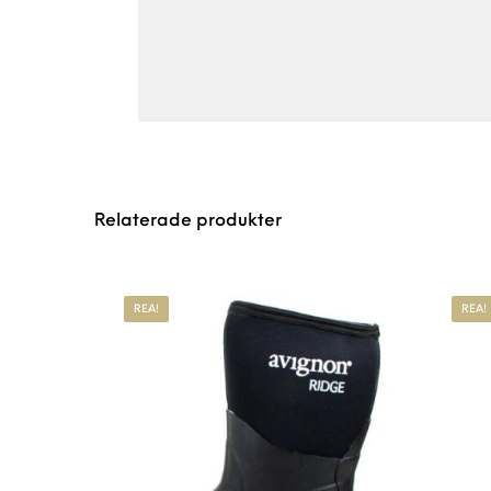
Relaterade produkter
REA!
REA!