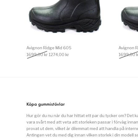
Avignon Ridge Mid 605
Avignon R
Det ursprungliga priset var: 1699,00 kr.
Det nuvarande priset är: 1274,00 kr.
1699,00
kr
1274,00
kr
1699,00
k
Köpa gummistövlar
Hur gör du nu när du har hittat ett par du tycker om? Det k
vara svårt med att veta att storleken passar i förväg inna
provat ut dem, vilket är dilemmat med att handla på interne
Antingen vet du med dig innan vilken storlek i din modell 