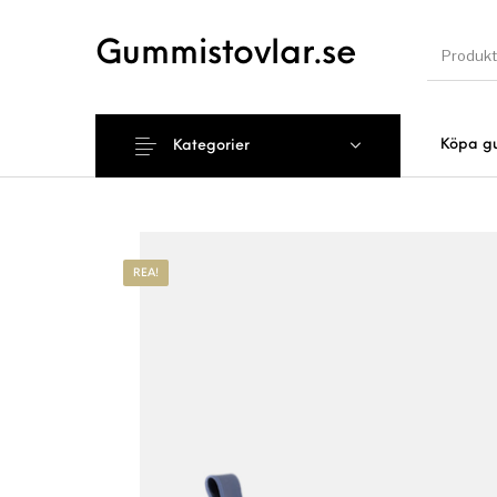
Gummistovlar.se
Köpa g
Kategorier
Nyhet
REA!