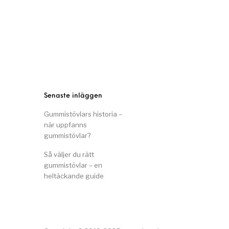
Senaste inläggen
Gummistövlars historia –
när uppfanns
gummistövlar?
Så väljer du rätt
gummistövlar – en
heltäckande guide