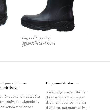
Avignon Ridge High
 var: 1699,00 kr.
e priset är: 1274,00 kr.
Det ursprungliga priset var: 1699,00 kr.
Det nuvarande priset är: 1274,00 kr.
1699,00
kr
1274,00
kr
esignmodeller av
Om gummistovlar.se
ummistövlar
Söker du gummistövlar har
ag är det trendigt att bära
du kommit helt rätt, vi ger
ummistövlar designade av
dig information och guidar
åde kända märken och
dig till rätt par gummistövlar