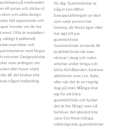
ppstickare på marknaden
för dig. Gummistövlar är
m vill synas och sticka ut.
något som tillhör
n skön och udda design
basuppsättningen av skor
äcker lätt uppseende och
som varje person har
kapar trender om de tas
hemma, de flesta äger eller
l emot. Ofta är modellen i
har ägt ett par
g väldigt traditionell,
gummistövlar.
edan man leker och
Gummistövlar används till
xperimenterar med färger
praktiskt bruk när man
ch mönster. Designstövlar
strövar i skog och natur,
ycker man antingen om
arbetar under leriga och
cket eller hyser stark
blöta förhållanden, bedriver
sky till, det brukar inte
aktiviteter som t.ex. fiske,
nnas något mellanting.
eller när det är en regnig
dag på stan. Många drar
sig för att bära
gummistövlar och tycker
det är lite fånigt, men så
behöver det absolut inte
vara. Det finns många
väldesignade gummistövlar