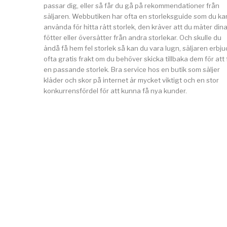
passar dig, eller så får du gå på rekommendationer från
säljaren. Webbutiken har ofta en storleksguide som du ka
använda för hitta rätt storlek, den kräver att du mäter din
fötter eller översätter från andra storlekar. Och skulle du
ändå få hem fel storlek så kan du vara lugn, säljaren erbju
ofta gratis frakt om du behöver skicka tillbaka dem för att 
en passande storlek. Bra service hos en butik som säljer
kläder och skor på internet är mycket viktigt och en stor
konkurrensfördel för att kunna få nya kunder.