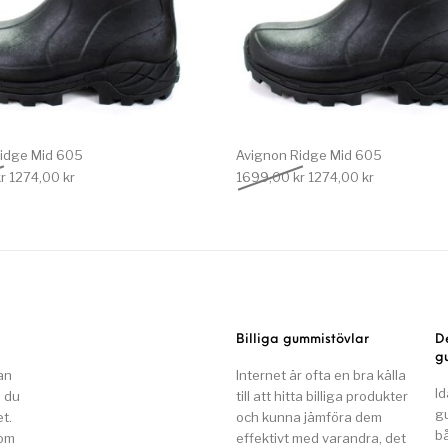
idge Mid 605
Avignon Ridge Mid 605
Det ursprungliga priset var: 1699,00 kr.
Det nuvarande priset är: 1274,00 kr.
Det ursprungliga priset
Det nuvarand
r
1274,00
kr
1699,00
kr
1274,00
kr
Billiga gummistövlar
D
g
an
Internet är ofta en bra källa
Id
n du
till att hitta billiga produkter
g
t.
och kunna jämföra dem
b
som
effektivt med varandra, det