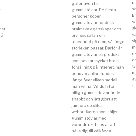
u
gäller även för
so
n
gummistövlar. De flesta
E
a
personer köper
v
gummistövlar för dess
s
der
praktiska egenskaper och
vä
få
bryr sig sällan om
si
utseendet på dem, så länge
m
storleken passar. Därför är
e
gummistövlar en produkt
o
som passar mycket bra till
t
försäljning på internet, man
my
behöver sällan fundera
av
länge över vilken modell
fi
man vill ha. Vill du hitta
billiga gummistövlar är det
snabbt och lätt gjort att
jämföra de olika
webbutikerna som säljer
gummistövlar med
varandra. Ett tips är att
hålla dig till välkända