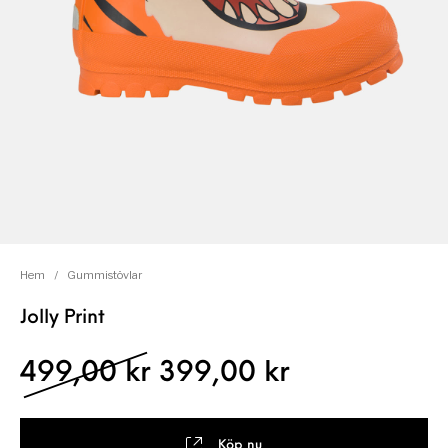
Hem
/
Gummistövlar
Jolly Print
Det ursprungliga pris
Det nuvaran
499,00
kr
399,00
kr
Köp nu