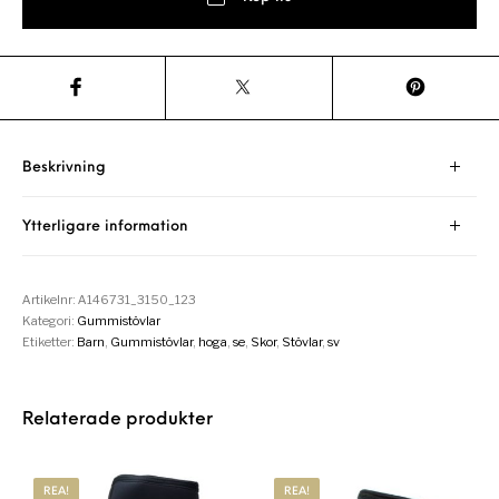
Beskrivning
Ytterligare information
Artikelnr:
A146731_3150_123
Kategori:
Gummistövlar
Etiketter:
Barn
,
Gummistövlar
,
hoga
,
se
,
Skor
,
Stövlar
,
sv
Relaterade produkter
REA!
REA!