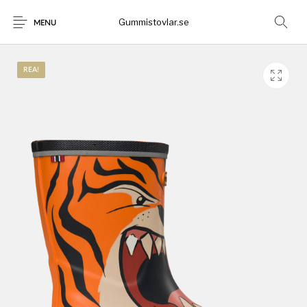
Gummistovlar.se
MENU
REA!
Gummistövlar
Okategoriserad
Nyheter
Rea!