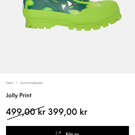
Hem
/
Gummistövlar
Jolly Print
Det ursprungliga pris
Det nuvaran
499,00
kr
399,00
kr
Köp nu