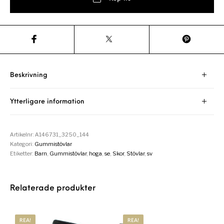
Beskrivning
Ytterligare information
Artikelnr:
A146731_3250_144
Kategori:
Gummistövlar
Etiketter:
Barn
,
Gummistövlar
,
hoga
,
se
,
Skor
,
Stövlar
,
sv
Relaterade produkter
REA!
REA!