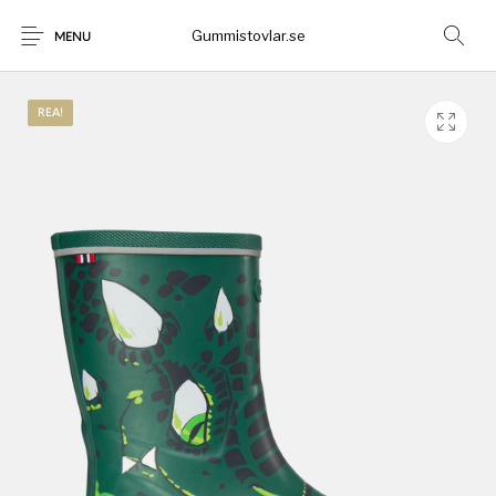
Gummistovlar.se
MENU
REA!
Gummistövlar
Okategoriserad
Nyheter
Rea!