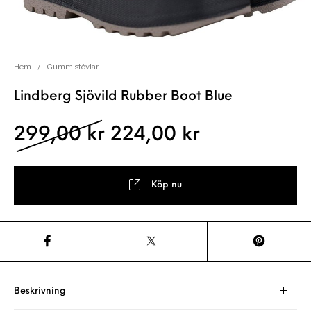
Hem
/
Gummistövlar
Lindberg Sjövild Rubber Boot Blue
Det ursprungliga pris
Det nuvaran
299,00
kr
224,00
kr
Köp nu
Beskrivning