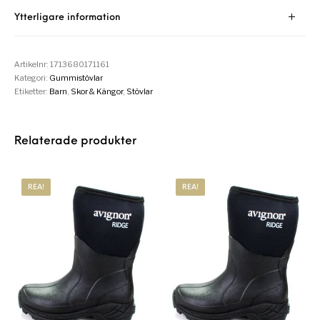
Ytterligare information
Artikelnr:
1713680171161
Kategori:
Gummistövlar
Etiketter:
Barn
,
Skor & Kängor
,
Stövlar
Relaterade produkter
REA!
REA!