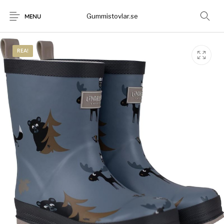
Gummistovlar.se
MENU
REA!
Gummistövlar
Okategoriserad
Nyheter
Rea!