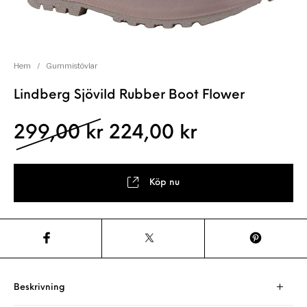
Hem
/
Gummistövlar
Lindberg Sjövild Rubber Boot Flower
Det ursprungliga pris
Det nuvaran
299,00
kr
224,00
kr
Köp nu
Beskrivning