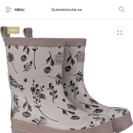
Gummistovlar.se
MENU
REA!
Gummistövlar
Okategoriserad
Nyheter
Rea!