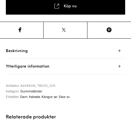
Köp nu
Beskrivning
Ytterligare information
Artikelnr:
A149408_TB001_105
Kategori:
Gummistövlar
Etiketter:
Dam
,
fodrade
,
Kängor
,
se
,
Skor
,
sv
Relaterade produkter