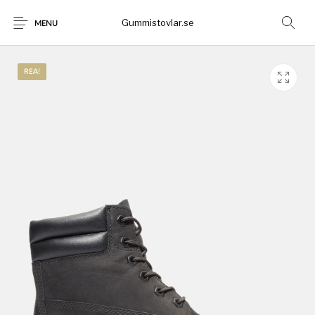
Gummistovlar.se
MENU
REA!
Gummistövlar
Okategoriserad
Nyheter
Rea!