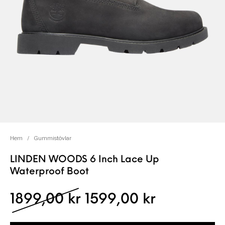
Hem
/
Gummistövlar
LINDEN WOODS 6 Inch Lace Up
Waterproof Boot
Det ursprungliga pris
Det nuvara
1899,00
kr
1599,00
kr