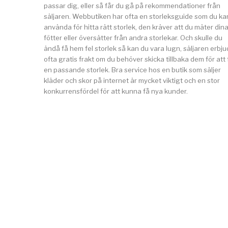
passar dig, eller så får du gå på rekommendationer från
säljaren. Webbutiken har ofta en storleksguide som du ka
använda för hitta rätt storlek, den kräver att du mäter din
fötter eller översätter från andra storlekar. Och skulle du
ändå få hem fel storlek så kan du vara lugn, säljaren erbju
ofta gratis frakt om du behöver skicka tillbaka dem för att 
en passande storlek. Bra service hos en butik som säljer
kläder och skor på internet är mycket viktigt och en stor
konkurrensfördel för att kunna få nya kunder.