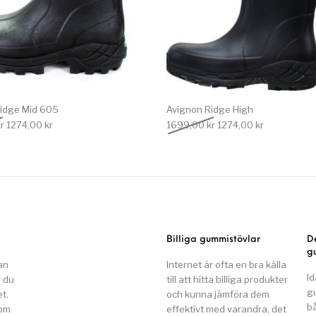
idge Mid 605
Avignon Ridge High
Det ursprungliga priset var: 1699,00 kr.
Det nuvarande priset är: 1274,00 kr.
Det ursprungliga priset
Det nuvarand
r
1274,00
kr
1699,00
kr
1274,00
kr
Billiga gummistövlar
D
g
an
Internet är ofta en bra källa
Id
n du
till att hitta billiga produkter
g
t.
och kunna jämföra dem
b
som
effektivt med varandra, det