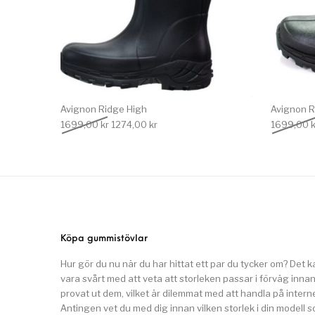
Avignon Ridge High
Avignon R
Det ursprungliga priset var: 1699,00 kr.
Det nuvarande priset är: 1274,00 kr.
1699,00
kr
1274,00
kr
1699,00
k
Köpa gummistövlar
Hur gör du nu när du har hittat ett par du tycker om? Det k
vara svårt med att veta att storleken passar i förväg inna
provat ut dem, vilket är dilemmat med att handla på interne
Antingen vet du med dig innan vilken storlek i din modell 