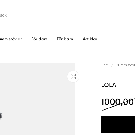
ummistövlar
För dam
För barn
Artiklar
Gummistövlar
Okate
er
Rea!
Hem
/
Gummistövl
LOLA
1000,0