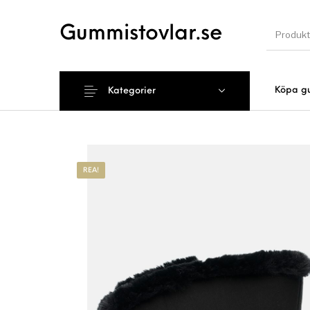
Gummistovlar.se
Köpa g
Kategorier
Nyhet
REA!