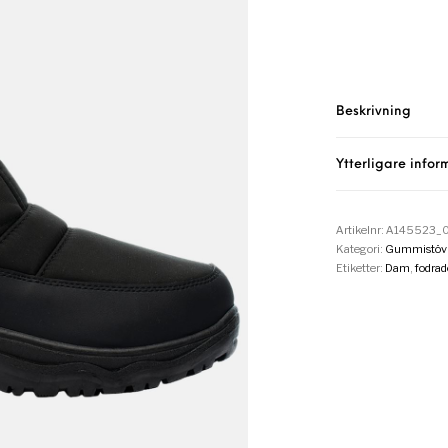
Beskrivning
Ytterligare infor
Artikelnr:
A145523_
Kategori:
Gummistövl
Etiketter:
Dam
,
fodrad