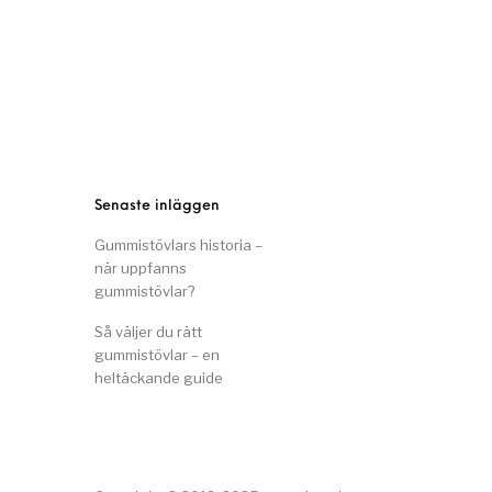
Senaste inläggen
Gummistövlars historia –
när uppfanns
gummistövlar?
Så väljer du rätt
gummistövlar – en
heltäckande guide