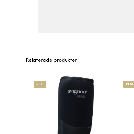
Relaterade produkter
REA!
REA!