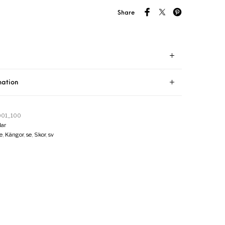
Share
mation
001_100
ar
e
,
Kängor
,
se
,
Skor
,
sv