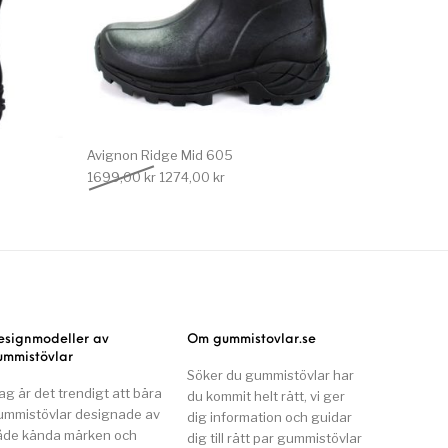
Avignon Ridge Mid 605
 var: 1699,00 kr.
e priset är: 1274,00 kr.
Det ursprungliga priset var: 1699,00 kr.
Det nuvarande priset är: 1274,00 kr.
1699,00
kr
1274,00
kr
esignmodeller av
Om gummistovlar.se
ummistövlar
Söker du gummistövlar har
ag är det trendigt att bära
du kommit helt rätt, vi ger
ummistövlar designade av
dig information och guidar
åde kända märken och
dig till rätt par gummistövlar