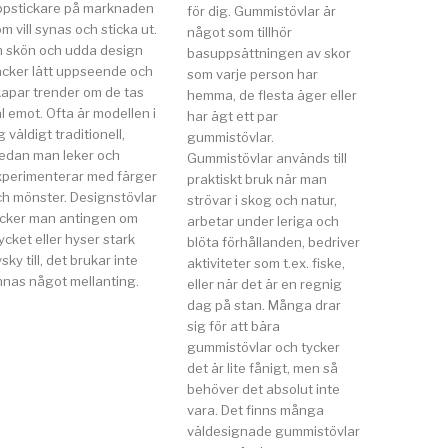
ppstickare på marknaden
för dig. Gummistövlar är
m vill synas och sticka ut.
något som tillhör
n skön och udda design
basuppsättningen av skor
äcker lätt uppseende och
som varje person har
kapar trender om de tas
hemma, de flesta äger eller
l emot. Ofta är modellen i
har ägt ett par
g väldigt traditionell,
gummistövlar.
edan man leker och
Gummistövlar används till
xperimenterar med färger
praktiskt bruk när man
ch mönster. Designstövlar
strövar i skog och natur,
ycker man antingen om
arbetar under leriga och
cket eller hyser stark
blöta förhållanden, bedriver
sky till, det brukar inte
aktiviteter som t.ex. fiske,
nnas något mellanting.
eller när det är en regnig
dag på stan. Många drar
sig för att bära
gummistövlar och tycker
det är lite fånigt, men så
behöver det absolut inte
vara. Det finns många
väldesignade gummistövlar