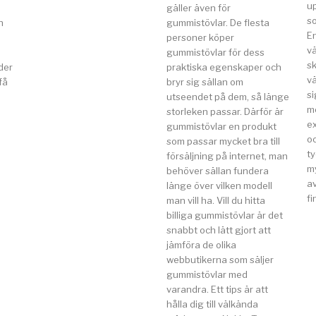
u
gäller även för
so
n
gummistövlar. De flesta
E
a
personer köper
v
gummistövlar för dess
s
der
praktiska egenskaper och
vä
få
bryr sig sällan om
si
utseendet på dem, så länge
m
storleken passar. Därför är
e
gummistövlar en produkt
o
som passar mycket bra till
t
försäljning på internet, man
my
behöver sällan fundera
av
länge över vilken modell
fi
man vill ha. Vill du hitta
billiga gummistövlar är det
snabbt och lätt gjort att
jämföra de olika
webbutikerna som säljer
gummistövlar med
varandra. Ett tips är att
hålla dig till välkända