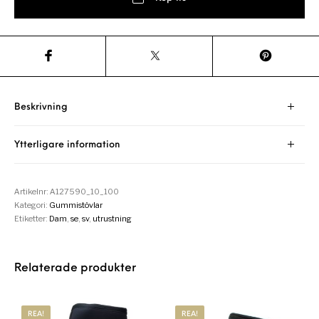
Beskrivning
Ytterligare information
Artikelnr:
A127590_10_100
Kategori:
Gummistövlar
Etiketter:
Dam
,
se
,
sv
,
utrustning
Relaterade produkter
REA!
REA!