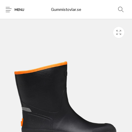
Gummistovlar.se
MENU
Gummistövlar
Okategoriserad
Nyheter
Rea!