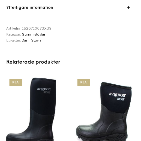
Ytterligare information
Artikelnr:
1526710073XB9
Kategori:
Gummistövlar
Etiketter:
Dam
,
Stövlar
Relaterade produkter
REA!
REA!