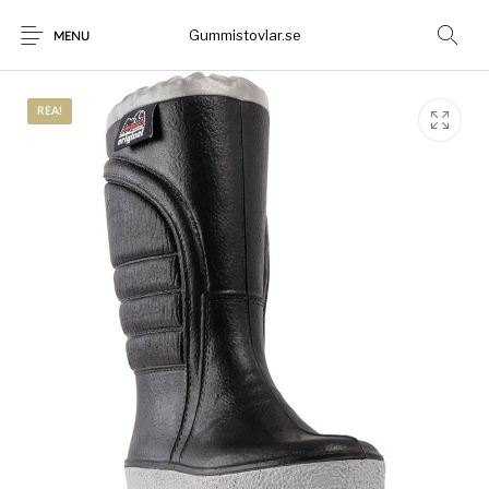
Gummistovlar.se
MENU
REA!
Gummistövlar
Okategoriserad
Nyheter
Rea!