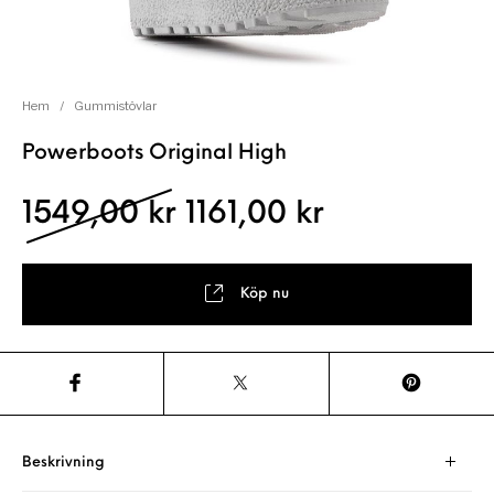
Hem
/
Gummistövlar
Powerboots Original High
Det ursprungliga pris
Det nuvaran
1549,00
kr
1161,00
kr
Köp nu
Beskrivning