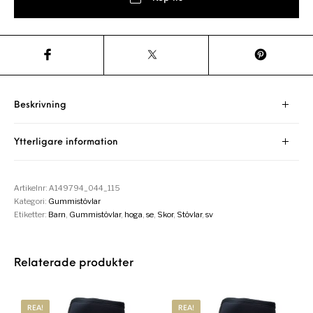
Beskrivning
Ytterligare information
Artikelnr:
A149794_044_115
Kategori:
Gummistövlar
Etiketter:
Barn
,
Gummistövlar
,
hoga
,
se
,
Skor
,
Stövlar
,
sv
Relaterade produkter
REA!
REA!