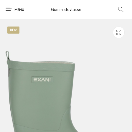
Gummistovlar.se
MENU
REA!
Gummistövlar
Okategoriserad
Nyheter
Rea!