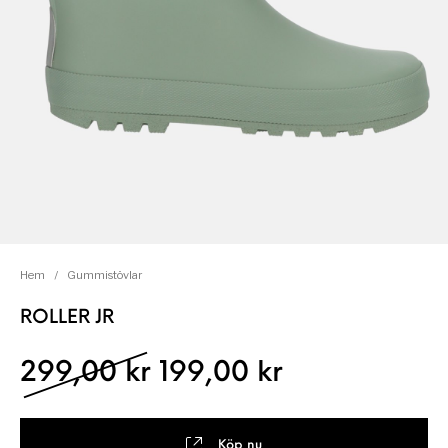
Hem
/
Gummistövlar
ROLLER JR
Det ursprungliga pris
Det nuvarand
299,00
kr
199,00
kr
Köp nu