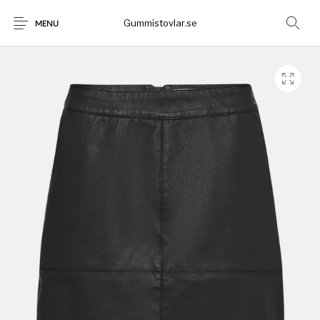
Gummistovlar.se
MENU
Gummistövlar
Okategoriserad
Nyheter
Rea!