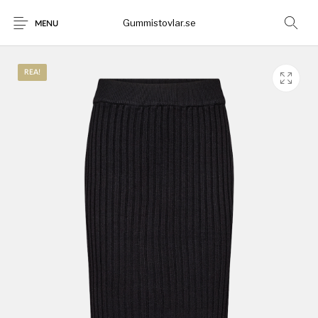
Gummistovlar.se
MENU
REA!
Gummistövlar
Okategoriserad
Nyheter
Rea!