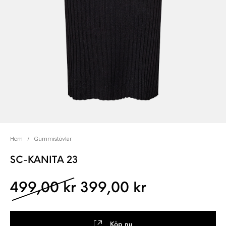
Hem
/
Gummistövlar
SC-KANITA 23
Det ursprungliga pris
Det nuvaran
499,00
kr
399,00
kr
Köp nu