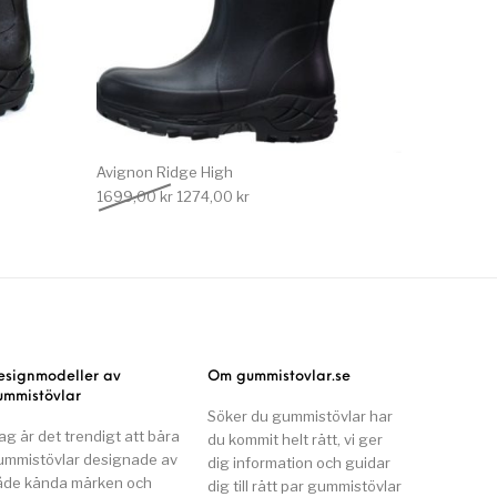
Avignon Ridge High
 var: 1699,00 kr.
e priset är: 1274,00 kr.
Det ursprungliga priset var: 1699,00 kr.
Det nuvarande priset är: 1274,00 kr.
1699,00
kr
1274,00
kr
esignmodeller av
Om gummistovlar.se
ummistövlar
Söker du gummistövlar har
ag är det trendigt att bära
du kommit helt rätt, vi ger
ummistövlar designade av
dig information och guidar
åde kända märken och
dig till rätt par gummistövlar