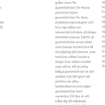
u
gäller även för
so
n
gummistövlar. De flesta
E
a
personer köper
v
gummistövlar för dess
s
der
praktiska egenskaper och
vä
få
bryr sig sällan om
si
utseendet på dem, så länge
m
storleken passar. Därför är
e
gummistövlar en produkt
o
som passar mycket bra till
t
försäljning på internet, man
my
behöver sällan fundera
av
länge över vilken modell
fi
man vill ha. Vill du hitta
billiga gummistövlar är det
snabbt och lätt gjort att
jämföra de olika
webbutikerna som säljer
gummistövlar med
varandra. Ett tips är att
hålla dig till välkända