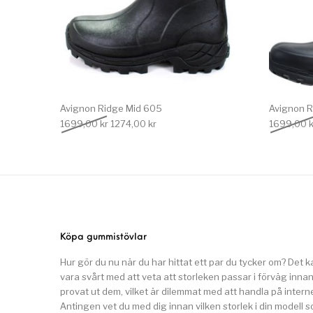
Avignon Ridge Mid 605
Avignon R
Det ursprungliga priset var: 1699,00 kr.
Det nuvarande priset är: 1274,00 kr.
1699,00
kr
1274,00
kr
1699,00
k
Köpa gummistövlar
Hur gör du nu när du har hittat ett par du tycker om? Det k
vara svårt med att veta att storleken passar i förväg inna
provat ut dem, vilket är dilemmat med att handla på interne
Antingen vet du med dig innan vilken storlek i din modell 