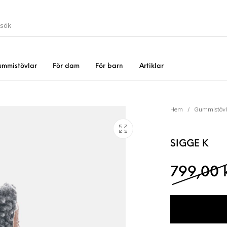
ummistövlar
För dam
För barn
Artiklar
Gummistövlar
Okate
er
Rea!
Hem
/
Gummistövl
SIGGE K
799,00