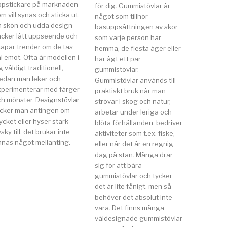
ppstickare på marknaden
för dig. Gummistövlar är
m vill synas och sticka ut.
något som tillhör
n skön och udda design
basuppsättningen av skor
äcker lätt uppseende och
som varje person har
kapar trender om de tas
hemma, de flesta äger eller
l emot. Ofta är modellen i
har ägt ett par
g väldigt traditionell,
gummistövlar.
edan man leker och
Gummistövlar används till
xperimenterar med färger
praktiskt bruk när man
ch mönster. Designstövlar
strövar i skog och natur,
ycker man antingen om
arbetar under leriga och
cket eller hyser stark
blöta förhållanden, bedriver
sky till, det brukar inte
aktiviteter som t.ex. fiske,
nnas något mellanting.
eller när det är en regnig
dag på stan. Många drar
sig för att bära
gummistövlar och tycker
det är lite fånigt, men så
behöver det absolut inte
vara. Det finns många
väldesignade gummistövlar