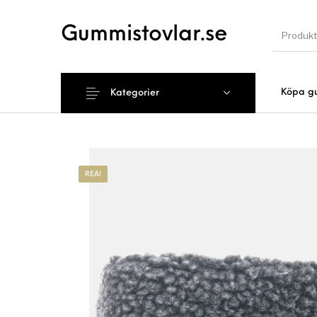
Gummistovlar.se
Köpa g
Kategorier
Nyhet
REA!