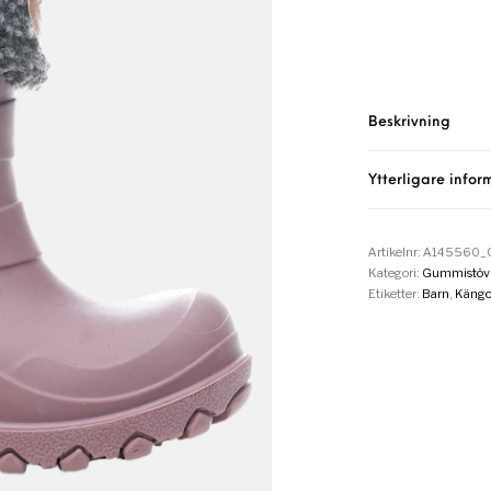
Beskrivning
Ytterligare infor
Artikelnr:
A145560_0
Kategori:
Gummistövl
Etiketter:
Barn
,
Kängo