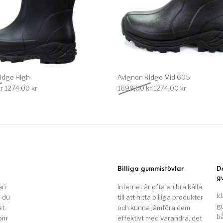
idge High
Avignon Ridge Mid 605
Det ursprungliga priset var: 1699,00 kr.
Det nuvarande priset är: 1274,00 kr.
Det ursprungliga priset
Det nuvarand
r
1274,00
kr
1699,00
kr
1274,00
kr
Billiga gummistövlar
D
g
an
Internet är ofta en bra källa
Id
n du
till att hitta billiga produkter
g
t.
och kunna jämföra dem
b
som
effektivt med varandra, det