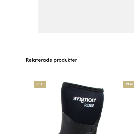
Relaterade produkter
REA!
REA!