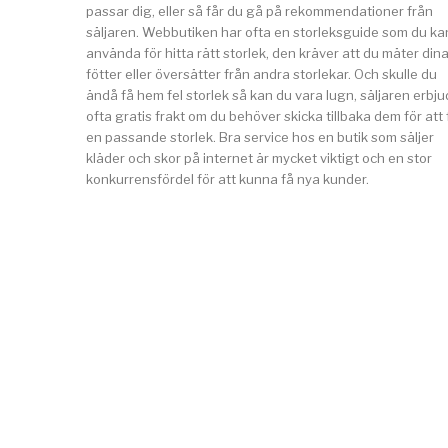
passar dig, eller så får du gå på rekommendationer från
säljaren. Webbutiken har ofta en storleksguide som du ka
använda för hitta rätt storlek, den kräver att du mäter din
fötter eller översätter från andra storlekar. Och skulle du
ändå få hem fel storlek så kan du vara lugn, säljaren erbju
ofta gratis frakt om du behöver skicka tillbaka dem för att 
en passande storlek. Bra service hos en butik som säljer
kläder och skor på internet är mycket viktigt och en stor
konkurrensfördel för att kunna få nya kunder.