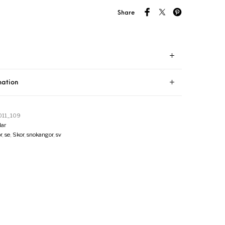
Share
mation
11_109
ar
r
,
se
,
Skor
,
snokangor
,
sv