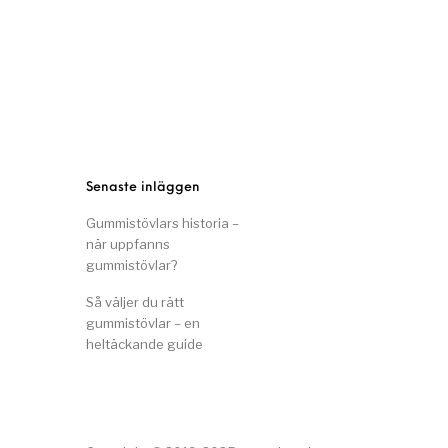
Senaste inläggen
Gummistövlars historia –
när uppfanns
gummistövlar?
Så väljer du rätt
gummistövlar – en
heltäckande guide