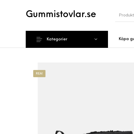
Gummistovlar.se
Köpa g
Kategorier
Nyhet
REA!