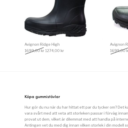
Avignon Ridge High
Avignon R
Det ursprungliga priset var: 1699,00 kr.
Det nuvarande priset är: 1274,00 kr.
1699,00
kr
1274,00
kr
1699,00
k
Köpa gummistövlar
Hur gör du nu när du har hittat ett par du tycker om? Det k
vara svårt med att veta att storleken passar i förväg inna
provat ut dem, vilket är dilemmat med att handla på interne
Antingen vet du med dig innan vilken storlek i din modell 