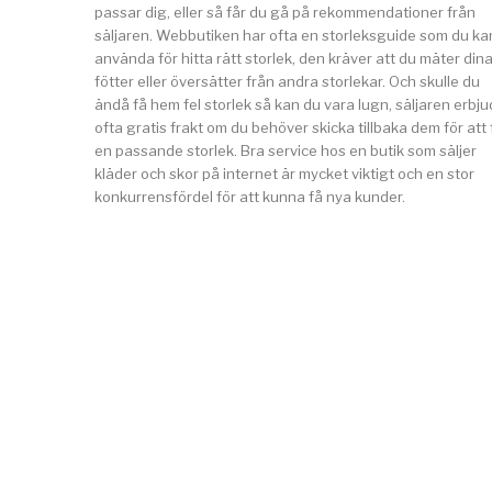
passar dig, eller så får du gå på rekommendationer från
säljaren. Webbutiken har ofta en storleksguide som du ka
använda för hitta rätt storlek, den kräver att du mäter din
fötter eller översätter från andra storlekar. Och skulle du
ändå få hem fel storlek så kan du vara lugn, säljaren erbju
ofta gratis frakt om du behöver skicka tillbaka dem för att 
en passande storlek. Bra service hos en butik som säljer
kläder och skor på internet är mycket viktigt och en stor
konkurrensfördel för att kunna få nya kunder.