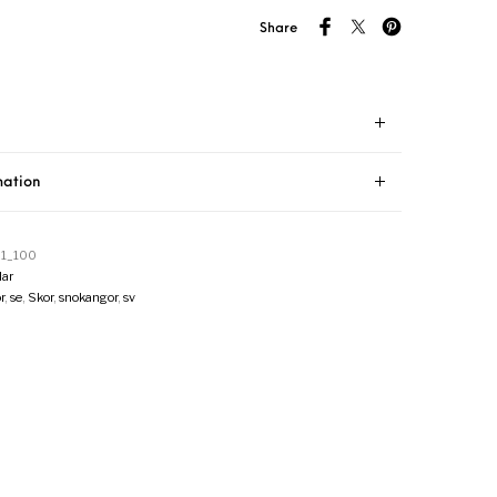
Share
mation
1_100
ar
r
,
se
,
Skor
,
snokangor
,
sv