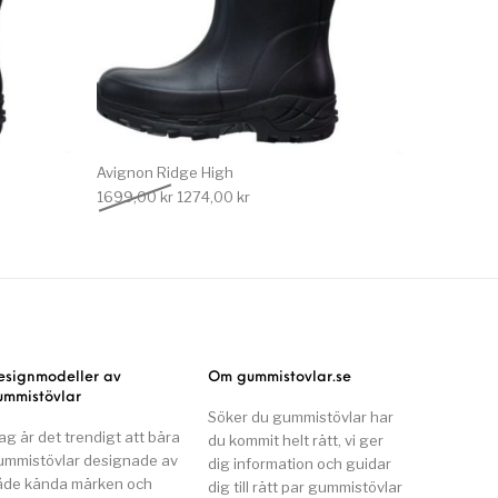
Avignon Ridge High
 var: 1699,00 kr.
e priset är: 1274,00 kr.
Det ursprungliga priset var: 1699,00 kr.
Det nuvarande priset är: 1274,00 kr.
1699,00
kr
1274,00
kr
esignmodeller av
Om gummistovlar.se
ummistövlar
Söker du gummistövlar har
ag är det trendigt att bära
du kommit helt rätt, vi ger
ummistövlar designade av
dig information och guidar
åde kända märken och
dig till rätt par gummistövlar