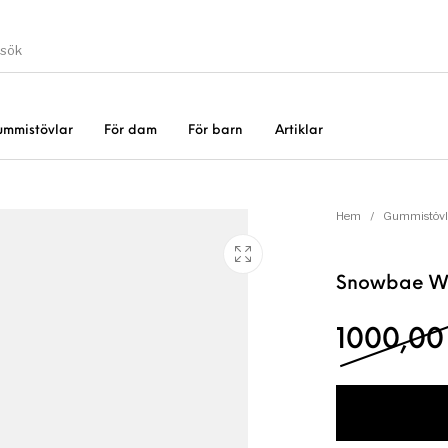
ummistövlar
För dam
För barn
Artiklar
Gummistövlar
Okate
er
Rea!
Hem
/
Gummistövl
Snowbae W
1000,0