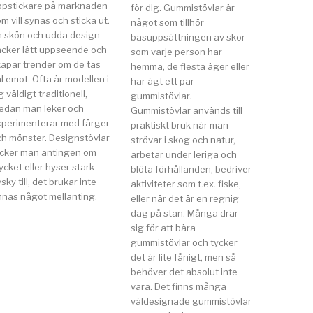
ppstickare på marknaden
för dig. Gummistövlar är
m vill synas och sticka ut.
något som tillhör
n skön och udda design
basuppsättningen av skor
äcker lätt uppseende och
som varje person har
kapar trender om de tas
hemma, de flesta äger eller
l emot. Ofta är modellen i
har ägt ett par
g väldigt traditionell,
gummistövlar.
edan man leker och
Gummistövlar används till
xperimenterar med färger
praktiskt bruk när man
ch mönster. Designstövlar
strövar i skog och natur,
ycker man antingen om
arbetar under leriga och
cket eller hyser stark
blöta förhållanden, bedriver
sky till, det brukar inte
aktiviteter som t.ex. fiske,
nnas något mellanting.
eller när det är en regnig
dag på stan. Många drar
sig för att bära
gummistövlar och tycker
det är lite fånigt, men så
behöver det absolut inte
vara. Det finns många
väldesignade gummistövlar