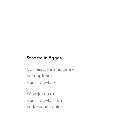
Senaste inläggen
Gummistövlars historia –
när uppfanns
gummistövlar?
Så väljer du rätt
gummistövlar – en
heltäckande guide