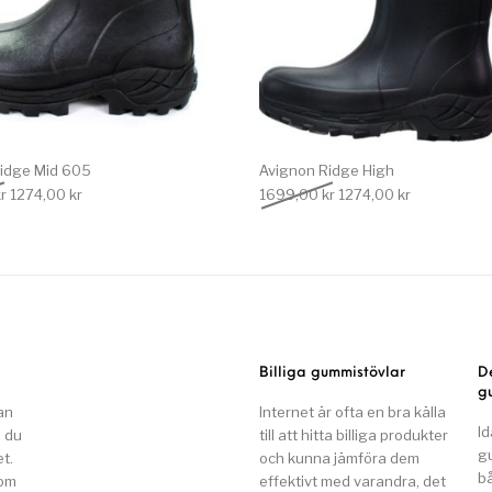
idge Mid 605
Avignon Ridge High
Det ursprungliga priset var: 1699,00 kr.
Det nuvarande priset är: 1274,00 kr.
Det ursprungliga priset
Det nuvarand
r
1274,00
kr
1699,00
kr
1274,00
kr
Billiga gummistövlar
D
g
an
Internet är ofta en bra källa
Id
n du
till att hitta billiga produkter
g
t.
och kunna jämföra dem
b
som
effektivt med varandra, det