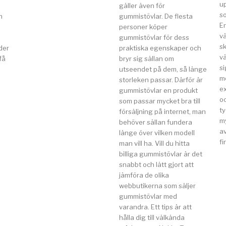
u
gäller även för
so
n
gummistövlar. De flesta
E
a
personer köper
v
gummistövlar för dess
s
der
praktiska egenskaper och
vä
få
bryr sig sällan om
si
utseendet på dem, så länge
m
storleken passar. Därför är
e
gummistövlar en produkt
o
som passar mycket bra till
t
försäljning på internet, man
my
behöver sällan fundera
av
länge över vilken modell
fi
man vill ha. Vill du hitta
billiga gummistövlar är det
snabbt och lätt gjort att
jämföra de olika
webbutikerna som säljer
gummistövlar med
varandra. Ett tips är att
hålla dig till välkända