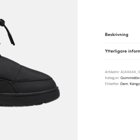
Beskrivning
Ytterligare infor
Artikelnr:
A144644_0
Kategori:
Gummistövl
Etiketter:
Dam
,
Kängo