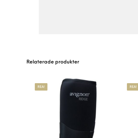
Relaterade produkter
REA!
REA!