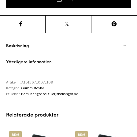
Beskrivning
Ytterligare information
Artikelnr:
A151367_007_109
Kategori:
Gummistövlar
Etiketter:
Barn
,
Kängor
,
se
,
Skor
,
snokangor
,
sv
Relaterade produkter
REA!
REA!