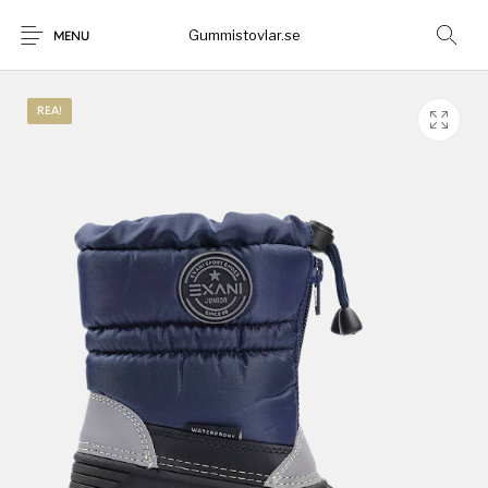
Gummistovlar.se
MENU
REA!
Gummistövlar
Okategoriserad
Nyheter
Rea!