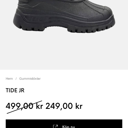
Hem
/
Gummistövlar
TIDE JR
Det ursprungliga pris
Det nuvaran
499,00
kr
249,00
kr
Köp nu