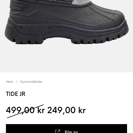
Hem
/
Gummistövlar
TIDE JR
Det ursprungliga pris
Det nuvaran
499,00
kr
249,00
kr
Köp nu