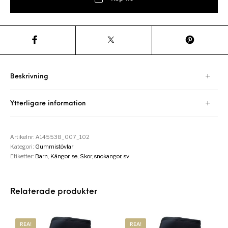
Beskrivning
Ytterligare information
Artikelnr:
A145538_007_102
Kategori:
Gummistövlar
Etiketter:
Barn
,
Kängor
,
se
,
Skor
,
snokangor
,
sv
Relaterade produkter
REA!
REA!