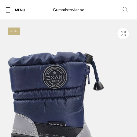
Gummistovlar.se
MENU
REA!
Gummistövlar
Okategoriserad
Nyheter
Rea!